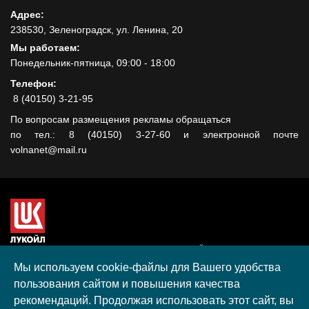
Адрес:
238530, Зеленоградск, ул. Ленина, 20
Мы работаем:
Понедельник-пятница, 09:00 - 18:00
Телефон:
8 (40150) 3-21-95
По вопросам размещения рекламы обращаться
по тел.: 8 (40150) 3-27-60 и электронной почте
volnanet@mail.ru
Сайт создан при поддержке ООО "ЛУКОЙЛ-КМН" на средства
гранта, полученного в рамках XIII Конкурса социальных и
Мы используем cookie-файлы для Вашего удобства
культурных проектов ПАО "ЛУКОЙЛ" на территории
пользования сайтом и повышения качества
Калининградской области в 2020 году
рекомендаций. Продолжая использовать этот сайт, вы
Согласие на обработку персональных данных