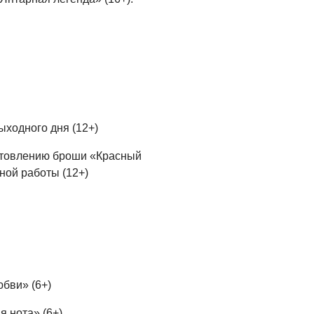
ыходного дня (12+)
готовлению броши «Красный
ной работы (12+)
юбви» (6+)
я нота» (6+)