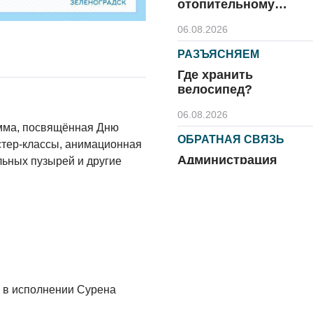
отопительному
сезону
06.08.2026
РАЗЪЯСНЯЕМ
Где хранить
велосипед?
06.08.2026
амма, посвящённая Дню
ОБРАТНАЯ СВЯЗЬ
стер-классы, анимационная
Администрация
льных пузырей и другие
онлайн
06.08.2026
ВЛАСТЬ
День памяти и
«Симфония
народов»
н в исполнении Сурена
06.08.2026