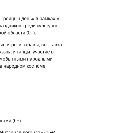
05.08.2026
«Троицын день» в рамках V
аздников среди культурно-
й области (0+).
ые игры и забавы, выставка
зыка и танцы, участие в
самобытными народными
 в народном костюме,
нгами (6+)
«Янтарная легенда» (16+).