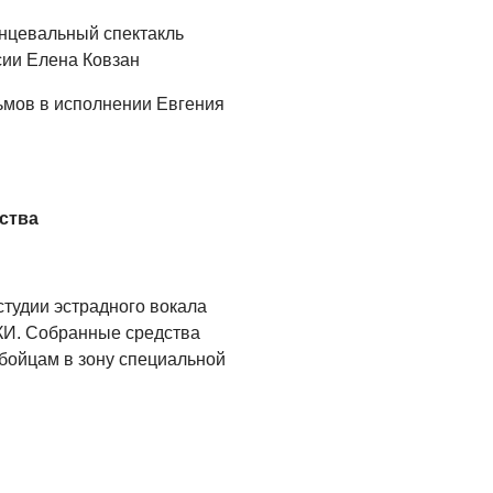
ОБЩЕСТВО
анцевальный спектакль
Новый настил на
сии Елена Ковзан
экотропе
льмов в исполнении Евгения
05.08.2026
ОБЩЕСТВО
Помощь бойцам
ства
05.08.2026
ВЛАСТЬ
«Второй старт» для
студии эстрадного вокала
ветеранов СВО
ЦКИ. Собранные средства
05.08.2026
бойцам в зону специальной
РАЗЪЯСНЯЕМ
Контракт с новой
выплатой