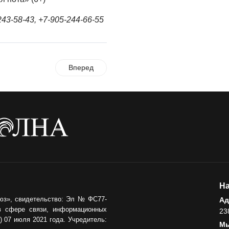
3-58-43, +7-905-244-66-55
Вперед
На
юз», свидетельство: Эл № ФС77-
Ад
в сфере связи, информационных
23
 07 июля 2021 года. Учредитель:
Мы