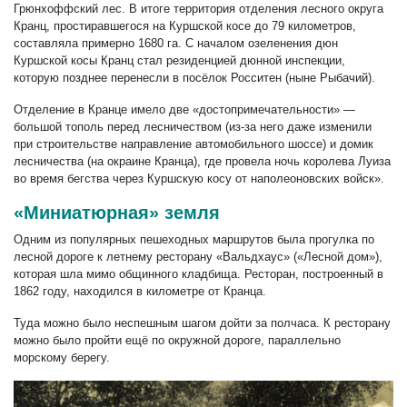
Грюнхоффский лес. В итоге территория отделения лесного округа
Кранц, простиравшегося на Куршской косе до 79 километров,
составляла примерно 1680 га. С началом озеленения дюн
Куршской косы Кранц стал резиденцией дюнной инспекции,
которую позднее перенесли в посёлок Росситен (ныне Рыбачий).
Отделение в Кранце имело две «достопримечательности» —
большой тополь перед лесничеством (из-за него даже изменили
при строительстве направление автомобильного шоссе) и домик
лесничества (на окраине Кранца), где провела ночь королева Луиза
во время бегства через Куршскую косу от наполеоновских войск».
«Миниатюрная» земля
Одним из популярных пешеходных маршрутов была прогулка по
лесной дороге к летнему ресторану «Вальдхаус» («Лесной дом»),
которая шла мимо общинного кладбища. Ресторан, построенный в
1862 году, находился в километре от Кранца.
Туда можно было неспешным шагом дойти за полчаса. К ресторану
можно было пройти ещё по окружной дороге, параллельно
морскому берегу.