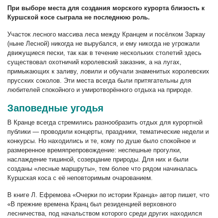
При выборе места для создания морского курорта близость к
Куршской косе сыграла не последнюю роль.
Участок лесного массива леса между Кранцем и посёлком Заркау
(ныне Лесной) никогда не вырубался, и ему никогда не угрожали
движущиеся пески, так как в течение нескольких столетий здесь
существовал охотничий королевский заказник, а на лугах,
примыкающих к заливу, ловили и обучали знаменитых королевских
прусских соколов. Эти места всегда были притягательны для
любителей спокойного и умиротворённого отдыха на природе.
Заповедные угодья
В Кранце всегда стремились разнообразить отдых для курортной
публики — проводили концерты, праздники, тематические недели и
конкурсы. Но находились и те, кому по душе было спокойное и
размеренное времяпрепровождение: неспешные прогулки,
наслаждение тишиной, созерцание природы. Для них и были
созданы «лесные маршруты», тем более что рядом начиналась
Куршская коса с её неповторимым очарованием.
В книге Л. Ефремова «Очерки по истории Кранца» автор пишет, что
«В прежние времена Кранц был резиденцией верховного
лесничества, под начальством которого среди других находился