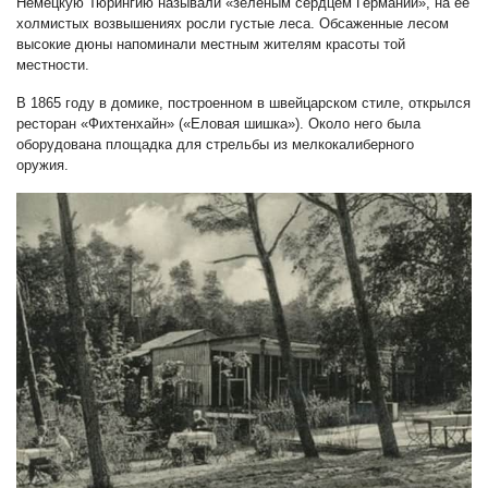
Немецкую Тюрингию называли «зелёным сердцем Германии», на её
холмистых возвышениях росли густые леса. Обсаженные лесом
высокие дюны напоминали местным жителям красоты той
местности.
В 1865 году в домике, построенном в швейцарском стиле, открылся
ресторан «Фихтенхайн» («Еловая шишка»). Около него была
оборудована площадка для стрельбы из мелкокалиберного
оружия.