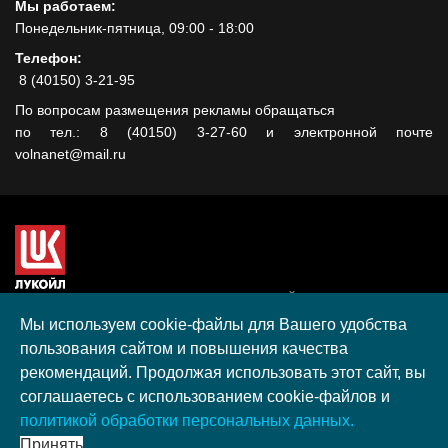
Мы работаем:
Понедельник-пятница, 09:00 - 18:00
Телефон:
8 (40150) 3-21-95
По вопросам размещения рекламы обращаться
по тел.: 8 (40150) 3-27-60 и электронной почте
volnanet@mail.ru
Сайт создан при поддержке ООО "ЛУКОЙЛ-КМН" на средства
гранта, полученного в рамках XIII Конкурса социальных и
Мы используем cookie-файлы для Вашего удобства
культурных проектов ПАО "ЛУКОЙЛ" на территории
пользования сайтом и повышения качества
Калининградской области в 2020 году
рекомендаций. Продолжая использовать этот сайт, вы
Согласие на обработку персональных данных
соглашаетесь с использованием cookie-файлов и
Разработка, поддержка и продвижение S-Media group
политикой обработки персональных данных.
© 2026 МАУ «Редакция общественно-политической газеты
Принять
«Волна»