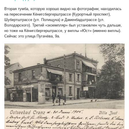
Вторая тумба, которую хорошо видно на фотографии, находилась
на пересечении Кёнигсбергерштрассе (Курортный проспект),
Шубертштрассе (ул. Полищука) и Даменбадштрассе (ул.
Володарского). Третий «экземпляр» был установлен чуть дальше,
но тоже на Кёнигсбергерштрассе, у виллы «Юст» (именно виллы).
Сейчас это улица Пугачёва, 9а.