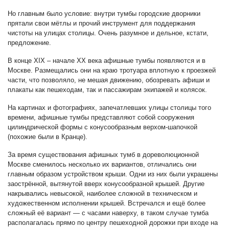
Но главным было условие: внутри тумбы городские дворники
прятали свои мётлы и прочий инструмент для поддержания
чистоты на улицах столицы. Очень разумное и дельное, кстати,
предложение.
В конце XIX – начале XX века афишные тумбы появляются и в
Москве. Размещались они на краю тротуара вплотную к проезжей
части, что позволяло, не мешая движению, обозревать афиши и
плакаты как пешеходам, так и пассажирам экипажей и колясок.
На картинах и фотографиях, запечатлевших улицы столицы того
времени, афишные тумбы представляют собой сооружения
цилиндрической формы с конусообразным верхом-шапочкой
(похожие были в Кранце).
За время существования афишных тумб в дореволюционной
Москве сменилось несколько их вариантов, отличались они
главным образом устройством крыши. Одни из них были украшены
заострённой, вытянутой вверх конусообразной крышей. Другие
накрывались невысокой, наиболее сложной в техническом и
художественном исполнении крышей. Встречался и ещё более
сложный её вариант — с часами наверху, в таком случае тумба
располагалась прямо по центру пешеходной дорожки при входе на