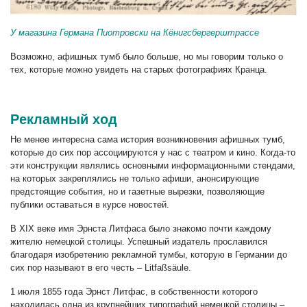
У магазина Германа Пиотровски на Кёнигсбергерштрассе
Возможно, афишных тумб было больше, но мы говорим только о
тех, которые можно увидеть на старых фотографиях Кранца.
Рекламный ход
Не менее интересна сама история возникновения афишных тумб,
которые до сих пор ассоциируются у нас с театром и кино. Когда-то
эти конструкции являлись основными информационными стендами,
на которых закреплялись не только афиши, анонсирующие
предстоящие события, но и газетные вырезки, позволяющие
публики оставаться в курсе новостей.
В XIX веке имя Эрнста Литфаса было знакомо почти каждому
жителю немецкой столицы. Успешный издатель прославился
благодаря изобретению рекламной тумбы, которую в Германии до
сих пор называют в его честь – Litfaßsäule.
1 июля 1855 года Эрнст Литфас, в собственности которого
находилась одна из крупнейших типографий немецкой столицы –