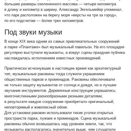
большие размеры озелененного массива — четыре километра
в длину и километр в ширину. Александр Энгельмейер упоминал,
что парк расположен на берегу моря «версты на три за город»,
по его подсчетам — более трех километров.
Под звуки музыки
В конце XIX века одним из самых привлекательных сооружений
в парке «Плантаже» был музыкальный павильон. На его площадке
регулярно выступали музыканты, а вокруг сцены праздная публика
наслаждалась исполнением известных произведений.
Практически исчезнувшие в настоящее время как архитектурный
тип, музыкальные раковины тогда служили украшением
общественных парков и променадов. Раковины обеспечивали
не только защиту музыкантов от солнца и дождя, но и лучшее
звучание инструментов. Деревянные конструкции украшались
многочисленными разнообразными резными деталями,
в результате каждое сооружение приобретало оригинальный,
неповторимый и живописный облик.
Для установки раковин использовали тихие уголки открытых
пространств парка, лужаек и променадов. Сцена музыкальной
раковины обычно возвышалась над уровнем земли, так, что
музыканты располагались значительно выше, чем слушатели