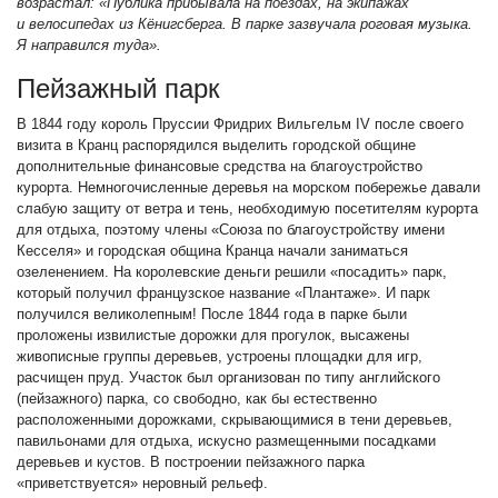
возрастал: «Публика прибывала на поездах, на экипажах
и велосипедах из Кёнигсберга. В парке зазвучала роговая музыка.
Я направился туда».
Пейзажный парк
В 1844 году король Пруссии Фридрих Вильгельм IV после своего
визита в Кранц распорядился выделить городской общине
дополнительные финансовые средства на благоустройство
курорта. Немногочисленные деревья на морском побережье давали
слабую защиту от ветра и тень, необходимую посетителям курорта
для отдыха, поэтому члены «Союза по благоустройству имени
Кесселя» и городская община Кранца начали заниматься
озеленением. На королевские деньги решили «посадить» парк,
который получил французское название «Плантаже». И парк
получился великолепным! После 1844 года в парке были
проложены извилистые дорожки для прогулок, высажены
живописные группы деревьев, устроены площадки для игр,
расчищен пруд. Участок был организован по типу английского
(пейзажного) парка, со свободно, как бы естественно
расположенными дорожками, скрывающимися в тени деревьев,
павильонами для отдыха, искусно размещенными посадками
деревьев и кустов. В построении пейзажного парка
«приветствуется» неровный рельеф.