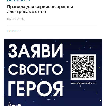
РАЗЪЯСНЯЕМ
Правила для сервисов аренды
электросамокатов
06.08.2026
ВЛАСТЬ
В 2026 году установят 16 станций
водоподготовки в посёлках области
06.08.2026
ВЛАСТЬ
Новый учебный год и готовность к
отопительному сезону
06.08.2026
РАЗЪЯСНЯЕМ
Где хранить велосипед?