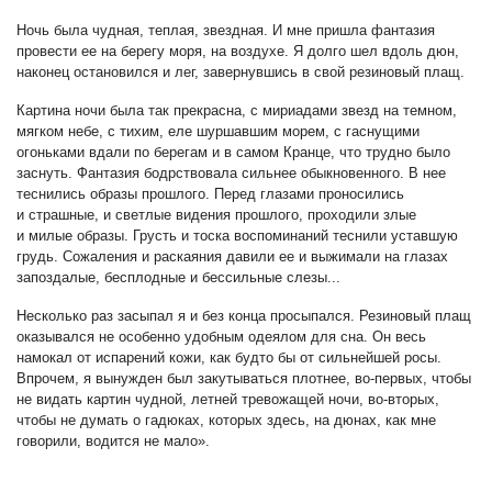
Ночь была чудная, теплая, звездная. И мне пришла фантазия
провести ее на берегу моря, на воздухе. Я долго шел вдоль дюн,
наконец остановился и лег, завернувшись в свой резиновый плащ.
Картина ночи была так прекрасна, с мириадами звезд на темном,
мягком небе, с тихим, еле шуршавшим морем, с гаснущими
огоньками вдали по берегам и в самом Кранце, что трудно было
заснуть. Фантазия бодрствовала сильнее обыкновенного. В нее
теснились образы прошлого. Перед глазами проносились
и страшные, и светлые видения прошлого, проходили злые
и милые образы. Грусть и тоска воспоминаний теснили уставшую
грудь. Сожаления и раскаяния давили ее и выжимали на глазах
запоздалые, бесплодные и бессильные слезы...
Несколько раз засыпал я и без конца просыпался. Резиновый плащ
оказывался не особенно удобным одеялом для сна. Он весь
намокал от испарений кожи, как будто бы от сильнейшей росы.
Впрочем, я вынужден был закутываться плотнее, во-первых, чтобы
не видать картин чудной, летней тревожащей ночи, во-вторых,
чтобы не думать о гадюках, которых здесь, на дюнах, как мне
говорили, водится не мало».