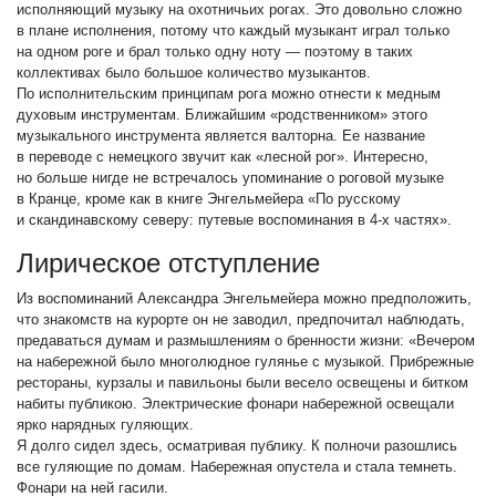
исполняющий музыку на охотничьих рогах. Это довольно сложно
в плане исполнения, потому что каждый музыкант играл только
на одном роге и брал только одну ноту — поэтому в таких
коллективах было большое количество музыкантов.
По исполнительским принципам рога можно отнести к медным
духовым инструментам. Ближайшим «родственником» этого
музыкального инструмента является валторна. Ее название
в переводе с немецкого звучит как «лесной рог». Интересно,
но больше нигде не встречалось упоминание о роговой музыке
в Кранце, кроме как в книге Энгельмейера «По русскому
и скандинавскому северу: путевые воспоминания в 4-х частях».
Лирическое отступление
Из воспоминаний Александра Энгельмейера можно предположить,
что знакомств на курорте он не заводил, предпочитал наблюдать,
предаваться думам и размышлениям о бренности жизни: «Вечером
на набережной было многолюдное гулянье с музыкой. Прибрежные
рестораны, курзалы и павильоны были весело освещены и битком
набиты публикою. Электрические фонари набережной освещали
ярко нарядных гуляющих.
Я долго сидел здесь, осматривая публику. К полночи разошлись
все гуляющие по домам. Набережная опустела и стала темнеть.
Фонари на ней гасили.