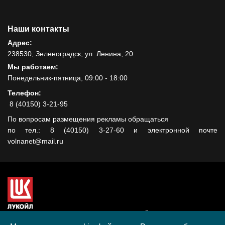
Наши контакты
Адрес:
238530, Зеленоградск, ул. Ленина, 20
Мы работаем:
Понедельник-пятница, 09:00 - 18:00
Телефон:
8 (40150) 3-21-95
По вопросам размещения рекламы обращаться
по тел.: 8 (40150) 3-27-60 и электронной почте
volnanet@mail.ru
Сайт создан при поддержке ООО "ЛУКОЙЛ-КМН" на средства
гранта, полученного в рамках XIII Конкурса социальных и