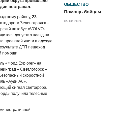
тории округа произошло
ОБЩЕСТВО
один пострадал.
Помощь бойцам
адскому району,
23
05.08.2026
автодороги Зеленоградск –
ирский автобус «VOLVO-
ВЛАСТЬ
одителя допустил наезд на
«Второй старт» для
на проезжей части в одежде
ветеранов СВО
результате ДТП пешеход
05.08.2026
й помощи.
ДЕНЬ ЗА ДНЕМ
ль «Форд Explorer» на
Контракт с новой
нинград – Светлогорск –
выплатой
безопасный скоростной
ль «Ауди А6»,
05.08.2026
ющий сигнал светофора.
РАЗЪЯСНЯЕМ
Форд» получила телесные
В Центре
обеспечения
безопасности
дминистративной