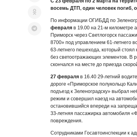
С 23 февраля по 2 марта на терри
восемь ДТП, один человек погиб, 
По информации ОГИБДД по Зеленогр
февраля
в 19.00 на 21-м километре 
Приморск через Светлогорск пассаж
8700» под управлением 61-летнего в
63-летнего пешехода, который стоял 
без светоотражающих элементов. В 
скончался на месте до приезда скоро
27 февраля
в 16.40 29-летний водите
дороге «Приморское полукольцо Кали
подъезд к Зеленоградску» выбрал не
режим и совершил наезд на автомоби
остановившийся впереди на запреща
33-летняя пассажирка автомобиля «
повреждения.
Сотрудниками Госавтоинспекции к а