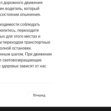
напомнили правила
ил дорожного движения
05.08.2026
безопасного отдыха
ин водитель, который
КУЛЬТУРА
состоянии опьянения.
Афиша
бходимости соблюдать
Зеленоградска
опитесь, переходите
04.08.2026
ых для этого местах и
ым переходом транспортные
РАЗЪЯСНЯЕМ
полной остановки.
Борьба с
енным шагом. При движении
борщевиком
ебе световозвращающие
продолжается
 здоровье зависят от нас
04.08.2026
Вперед