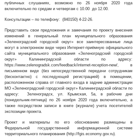
публичных слушаниях, возможно по 26 ноября 2020 года
включительно по средам и четвергам с 10.00 до 12.00.
Консультации – по телефону: (840150) 4-22-26.
Представить свои предложения и замечания по проекту внесения
изменений в генеральный план муниципального образования
«Зеленоградский городской округ» все заинтересованные лица
могут в электронном виде через Интернет-приёмную официального
сайта муниципального образования «Зеленоградский городской
округ» Калининградской области по адресу:
https://www.zelenogradsk.com/feedback/internet-reception-new/
, в
письменном виде (без непосредственной передачи сотрудникам
(бесконтактно) с последующей регистрацией) в помещении,
расположенном справа от главного входа в задние администрации
МО «Зеленоградский городской округ» Калининградской области по
адресу: Зеленоградск, ул. Крымская, 5а, в рабочие дни
(понедельник-пятница) по 26 ноября 2020 года включительно, а
также посредством записи в книге (журнале) учета посетителей
экспозиции проекта.
Проект и материалы по его обоснованию размещены в
Федеральной государственной информационной системе
территориального планирования (
http://fgis.economy.gov.ru
).