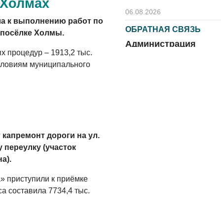
 Холмах
06.08.2026
а к выполнению работ по
ОБРАТНАЯ СВЯЗЬ
 посёлке Холмы.
Администрация
х процедур – 1913,2 тыс.
онлайн
словиям муниципального
06.08.2026
ВЛАСТЬ
День памяти и
«Симфония
народов»
капремонт дороги на ул.
06.08.2026
 переулку (участок
а).
ОБЩЕСТВО
Новый настил на
» приступили к приёмке
экотропе
са составила 7734,4 тыс.
05.08.2026
ОБЩЕСТВО