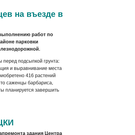
Помощь бойцам
ев на въезде в
05.08.2026
ВЛАСТЬ
 выполнению работ по
«Второй старт» для
районе парковки
ветеранов СВО
елезнодорожной.
05.08.2026
 перед подсыпкой грунта:
РАЗЪЯСНЯЕМ
вация и выравнивание места
Контракт с новой
риобретено 416 растений
выплатой
Это саженцы барбариса,
оты планируется завершить
05.08.2026
ЦКИ
капремонта здания Центра