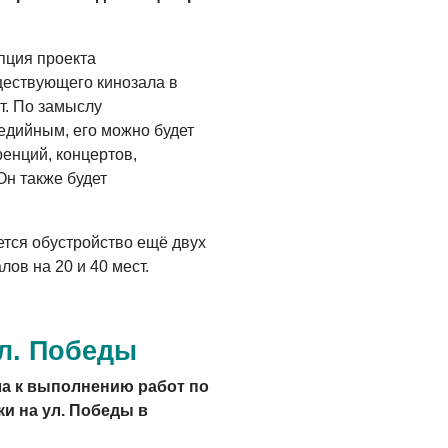
пция проекта
ществующего кинозала в
т. По замыслу
едийным, его можно будет
енций, концертов,
Он также будет
ется обустройство ещё двух
ов на 20 и 40 мест.
л. Победы
а к выполнению работ по
и на ул. Победы в