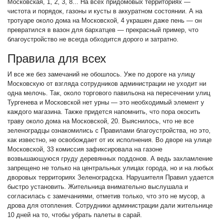
Московская, 1, 2, 3, 8... На всех придомовых территориях —
чистота и порядок, газоны и кусты в аккуратном состоянии. А на
тротуаре около дома на Московской, 4 украшен даже пень — он
превратился в вазон для бархатцев — прекрасный пример, что
благоустройство не всегда обходится дорого и затратно.
Правила для всех
И все же без замечаний не обошлось. Уже по дороге на улицу
Московскую от взгляда сотрудников администрации не уходит ни
одна мелочь. Так, около торгового павильона на пересечении улиц
Тургенева и Московской нет урны — это необходимый элемент у
каждого магазина. Также придется напомнить, что пора окосить
траву около дома на Московской, 20. Выяснилось, что не все
зеленоградцы ознакомились с Правилами благоустройства, но это,
как известно, не освобождает от их исполнения. Во дворе на улице
Московской, 33 комиссия зафиксировала на газоне
возвышающуюся груду деревянных поддонов. А ведь захламление
запрещено не только на центральных улицах города, но и на любых
дворовых территориях Зеленоградска. Нарушителя Правил удается
быстро установить. Жительница внимательно выслушала и
согласилась с замечаниями, отметив только, что это не мусор, а
дрова для отопления. Сотрудники администрации дали жительнице
10 дней на то, чтобы убрать палеты в сарай.