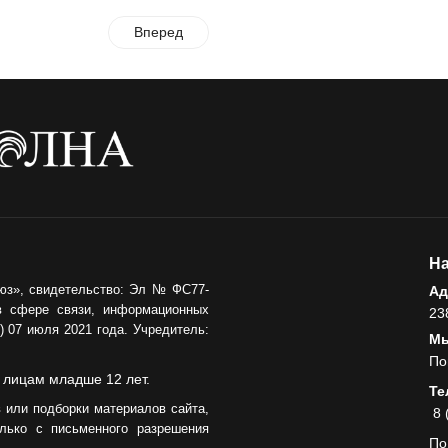
Администрация
онлайн
Вперед
06.08.2026
ВЛАСТЬ
День памяти и
«Симфония
народов»
06.08.2026
ОБЩЕСТВО
На
Новый настил на
юз», свидетельство: Эл № ФС77-
экотропе
Ад
в сфере связи, информационных
23
05.08.2026
 07 июля 2021 года. Учредитель:
Мы
По
 лицам младше 12 лет.
Те
 или подборки материалов сайта,
8 
лько с письменного разрешения
По