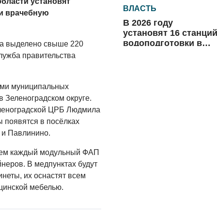
области установят
ВЛАСТЬ
и врачебную
В 2026 году
установят 16 станци
водоподготовки в
та выделено свыше 220
посёлках области
лужба правительства
06.08.2026
ВЛАСТЬ
еми муниципальных
Новый учебный год 
в Зеленоградском округе.
готовность к
еленоградской ЦРБ Людмила
отопительному
 появятся в посёлках
сезону
06.08.2026
 и Павлинино.
РАЗЪЯСНЯЕМ
нием каждый модульный ФАП
Где хранить
йнеров. В медпунктах будут
велосипед?
неты, их оснастят всем
цинской мебелью.
06.08.2026
ОБРАТНАЯ СВЯЗЬ