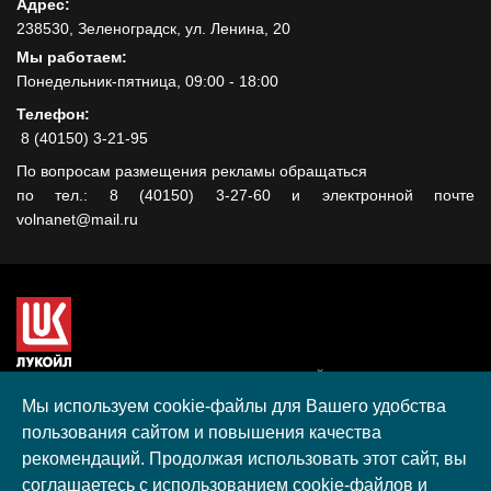
Адрес:
238530, Зеленоградск, ул. Ленина, 20
Мы работаем:
Понедельник-пятница, 09:00 - 18:00
Телефон:
8 (40150) 3-21-95
По вопросам размещения рекламы обращаться
по тел.: 8 (40150) 3-27-60 и электронной почте
volnanet@mail.ru
Сайт создан при поддержке ООО "ЛУКОЙЛ-КМН" на средства
гранта, полученного в рамках XIII Конкурса социальных и
Мы используем cookie-файлы для Вашего удобства
культурных проектов ПАО "ЛУКОЙЛ" на территории
пользования сайтом и повышения качества
Калининградской области в 2020 году
рекомендаций. Продолжая использовать этот сайт, вы
Согласие на обработку персональных данных
соглашаетесь с использованием cookie-файлов и