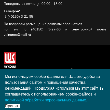
Понедельник-пятница, 09:00 - 18:00
Телефон:
8 (40150) 3-21-95
По вопросам размещения рекламы обращаться
по тел.: 8 (40150) 3-27-60 и электронной почте
volnanet@mail.ru
Сайт создан при поддержке ООО "ЛУКОЙЛ-КМН" на средства
гранта, полученного в рамках XIII Конкурса социальных и
Мы используем cookie-файлы для Вашего удобства
культурных проектов ПАО "ЛУКОЙЛ" на территории
пользования сайтом и повышения качества
Калининградской области в 2020 году
рекомендаций. Продолжая использовать этот сайт, вы
Согласие на обработку персональных данных
соглашаетесь с использованием cookie-файлов и
Разработка, поддержка и продвижение S-Media group
политикой обработки персональных данных.
© 2026 МАУ «Редакция общественно-политической газеты
Принять
«Волна»