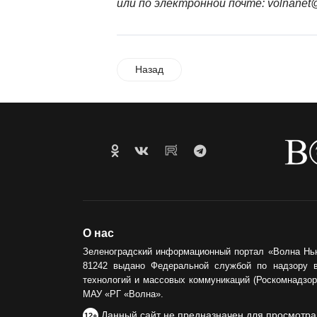
или по электронной почте:
volnanet@
Назад
О нас
Зеленоградский информационный портал «Волна Нь
81242 выдано Федеральной службой по надзору 
технологий и массовых коммуникаций (Роскомнадзор)
МАУ «РГ «Волна».
Данный сайт не предназначен для просмотра
12+