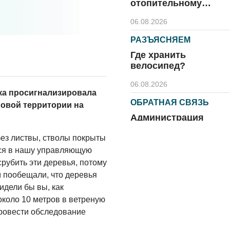
отопительному
сезону
06.08.2026
РАЗЪЯСНЯЕМ
Где хранить
велосипед?
06.08.2026
ка просигнализировала
ОБРАТНАЯ СВЯЗЬ
овой территории на
Администрация
онлайн
без листвы, стволы покрыты
06.08.2026
ся в нашу управляющую
рубить эти деревья, потому
ВЛАСТЬ
м пообещали, что деревья
День памяти и
Видели бы вы, как
«Симфония
около 10 метров в ветреную
народов»
провести обследование
06.08.2026