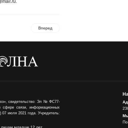
05.08.2026
mail.ru
.
Вперед
На
юз», свидетельство: Эл № ФС77-
Ад
в сфере связи, информационных
23
 07 июля 2021 года. Учредитель:
Мы
По
 лицам младше 12 лет.