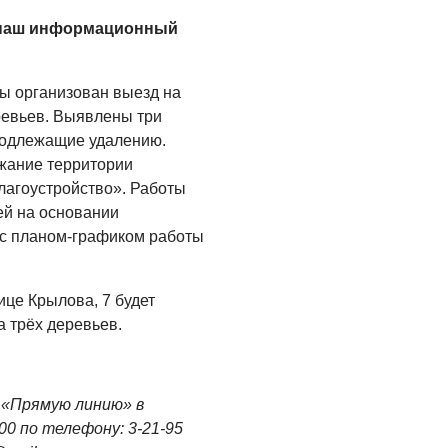
ОБЩЕСТВО
а наш информационный
Новый настил на
экотропе
ы организован выезд на
05.08.2026
ревьев. Выявлены три
ОБЩЕСТВО
подлежащие удалению.
жание территории
Помощь бойцам
лагоустройство». Работы
05.08.2026
ей на основании
и с планом-графиком работы
ВЛАСТЬ
«Второй старт» для
ветеранов СВО
це Крылова, 7 будет
 трёх деревьев.
05.08.2026
РАЗЪЯСНЯЕМ
Контракт с новой
 «Прямую линию» в
выплатой
.00 по телефону: 3-21-95