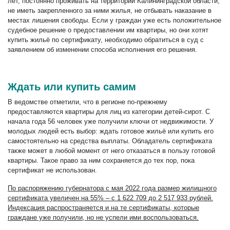
лет, постоянно проживать на территории Калининградской области,
не иметь закрепленного за ними жилья, не отбывать наказание в
местах лишения свободы. Если у граждан уже есть положительное
судебное решение о предоставлении им квартиры, но они хотят
купить жильё по сертификату, необходимо обратиться в суд с
заявлением об изменении способа исполнения его решения.
Ждать или купить самим
В ведомстве отметили, что в регионе по-прежнему
предоставляются квартиры для лиц из категории детей-сирот. С
начала года 56 человек уже получили ключи от недвижимости. У
молодых людей есть выбор: ждать готовое жильё или купить его
самостоятельно на средства выплаты. Обладатель сертификата
также может в любой момент от него отказаться в пользу готовой
квартиры. Такое право за ним сохраняется до тех пор, пока
сертификат не использован.
По распоряжению губернатора с мая 2022 года размер жилищного
сертификата увеличен на 55% – с 1 622 709 до 2 517 933 рублей.
Индексация распространяется и на те сертификаты, которые
граждане уже получили, но не успели ими воспользоваться.