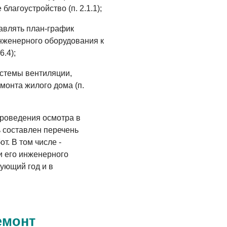
Администрация
лагоустройство (п. 2.1.1);
онлайн
тавлять план-график
06.08.2026
нженерного оборудования к
ВЛАСТЬ
6.4);
День памяти и
истемы вентиляции,
«Симфония
онта жилого дома (п.
народов»
06.08.2026
проведения осмотра в
ОБЩЕСТВО
ь составлен перечень
Новый настил на
т. В том числе -
экотропе
и его инженерного
ующий год и в
05.08.2026
емонт