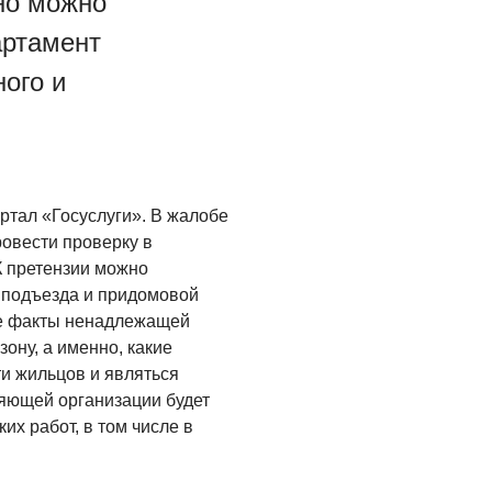
но можно
артамент
ого и
ртал «Госуслуги». В жалобе
ровести проверку в
 претензии можно
 подъезда и придомовой
бе факты ненадлежащей
ону, а именно, какие
ти жильцов и являться
яющей организации будет
их работ, в том числе в