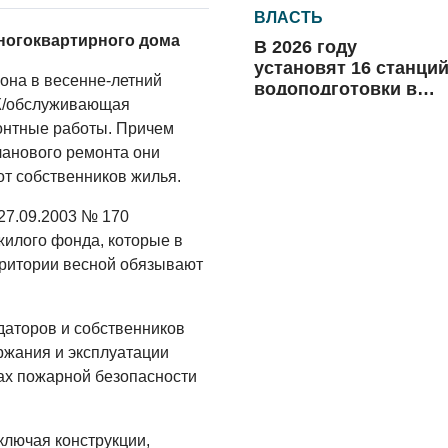
ВЛАСТЬ
многоквартирного дома
В 2026 году
установят 16 станци
она в весенне-летний
водоподготовки в
Ж/обслуживающая
посёлках области
06.08.2026
онтные работы. Причем
ланового ремонта они
ВЛАСТЬ
т собственников жилья.
Новый учебный год 
готовность к
27.09.2003 № 170
отопительному
илого фонда, которые в
сезону
рритории весной обязывают
06.08.2026
РАЗЪЯСНЯЕМ
даторов и собственников
Где хранить
велосипед?
ржания и эксплуатации
ах пожарной безопасности
06.08.2026
ОБРАТНАЯ СВЯЗЬ
ключая конструкции,