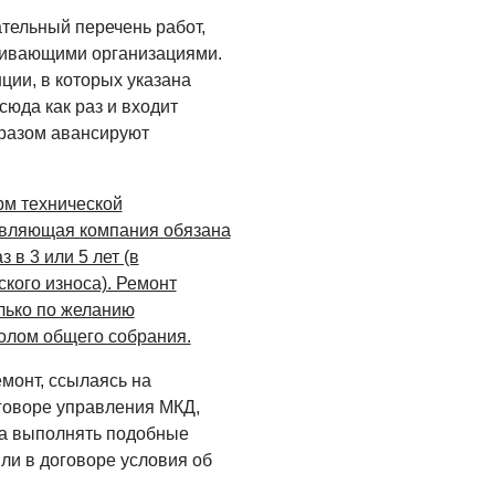
тельный перечень работ,
живающими организациями.
ии, в которых указана
юда как раз и входит
разом авансируют
орм технической
авляющая компания обязана
 в 3 или 5 лет (в
ского износа). Ремонт
лько по желанию
олом общего собрания.
монт, ссылаясь на
оговоре управления МКД,
на выполнять подобные
 ли в договоре условия об