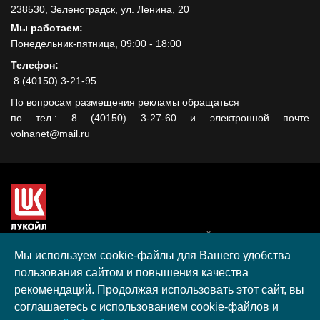
238530, Зеленоградск, ул. Ленина, 20
Мы работаем:
Понедельник-пятница, 09:00 - 18:00
Телефон:
8 (40150) 3-21-95
По вопросам размещения рекламы обращаться
по тел.: 8 (40150) 3-27-60 и электронной почте
volnanet@mail.ru
Сайт создан при поддержке ООО "ЛУКОЙЛ-КМН" на средства
гранта, полученного в рамках XIII Конкурса социальных и
Мы используем cookie-файлы для Вашего удобства
культурных проектов ПАО "ЛУКОЙЛ" на территории
пользования сайтом и повышения качества
Калининградской области в 2020 году
рекомендаций. Продолжая использовать этот сайт, вы
Согласие на обработку персональных данных
соглашаетесь с использованием cookie-файлов и
Разработка, поддержка и продвижение S-Media group