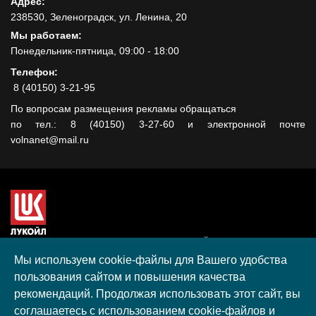
Адрес:
238530, Зеленоградск, ул. Ленина, 20
Мы работаем:
Понедельник-пятница, 09:00 - 18:00
Телефон:
8 (40150) 3-21-95
По вопросам размещения рекламы обращаться
по тел.: 8 (40150) 3-27-60 и электронной почте
volnanet@mail.ru
Сайт создан при поддержке ООО "ЛУКОЙЛ-КМН" на средства
гранта, полученного в рамках XIII Конкурса социальных и
Мы используем cookie-файлы для Вашего удобства
культурных проектов ПАО "ЛУКОЙЛ" на территории
пользования сайтом и повышения качества
Калининградской области в 2020 году
рекомендаций. Продолжая использовать этот сайт, вы
Согласие на обработку персональных данных
соглашаетесь с использованием cookie-файлов и
Разработка, поддержка и продвижение S-Media group