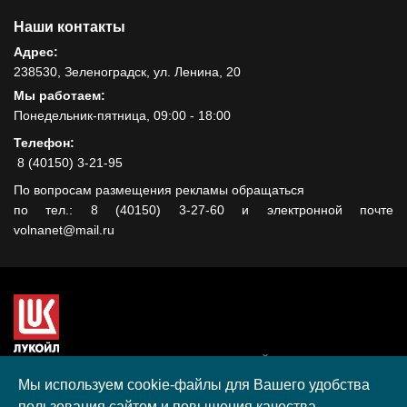
Наши контакты
Адрес:
238530, Зеленоградск, ул. Ленина, 20
Мы работаем:
Понедельник-пятница, 09:00 - 18:00
Телефон:
8 (40150) 3-21-95
По вопросам размещения рекламы обращаться
по тел.: 8 (40150) 3-27-60 и электронной почте
volnanet@mail.ru
Сайт создан при поддержке ООО "ЛУКОЙЛ-КМН" на средства
гранта, полученного в рамках XIII Конкурса социальных и
Мы используем cookie-файлы для Вашего удобства
культурных проектов ПАО "ЛУКОЙЛ" на территории
пользования сайтом и повышения качества