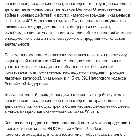
пенсионеров, предпенсионеров, инвалидов I и II групп, инвалидов с
детства, детей-инвалидов, ветеранов Великой Отечественной
войны и боевых действий и других категорий граждан, указанных в
п. 1 статьи 407 Налогового кодекса РФ, по налогу на имущество
физических лиц предоставляются федеральные льготы,
освобождающие от уплаты налога за один объект налогообложения
определённого вида и неиспользуемого в предпринимательской
деятельности.
По земельному налогу налоговая база уменьшается на величину
кадастровой стоимости 600 кв. м площади одного земельного
участка, который находится в собственности, бессрочном
пользовании или пожизненном наследуемом владении граждан
льготных категорий, указанных в п. 5 ст. 391 Налогового кодекса
Российской Федерации.
Беззаявительный порядок предоставления льгот действует для
пенсионеров, предпенсионеров, инвалидов, ветеранов боевых
действий, лиц, имеющих трёх и более несовершеннолетних детей,
а также владельцев хозпостроек не более 50 кв. м.
Заявление о предоставлении налоговой льготы можно представить
через интернет-сервис ФНС России «Личный кабинет
налогоплательщика для физических лиц», обратившись лично в