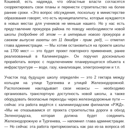
Кошевой, есть надежда, что областные власти согласятся
скорректировать свои планы и перенести строительство на более
ранние сроки. «Это вопрос обсуждения, поскольку в министерстве
образования говорят, что есть муниципалитеты, которые нуждаются
в новых местах для учеников не меньше нашего. Но у нас есть
представление прокурора района по поводу необходимости новой
школы
(подробнее об этом — в интервью нового прокурора в
свежем выпуске газеты от 11 декабря - прим. ред)
, — отметил
глава администрации. — Мы хотим остановиться на проекте школы
на 1700 мест — это будет проект повторного применения, ранее
реализованный в Калининграде». Он поручил досконально
проработать вопрос с подключением планирующегося объекта к
инфраструктуре — воде, газу, канализации, электроэнергии и т.п.
Участок под будущую школу определён — это 2 гектара между
кольцом на улице Тургенева и улицей Железнодорожной.
Расположение накладывает свои нюансы — необходимо
организовать транспортную доступность новой школы, а также
оборудовать безопасные переходы через железнодорожные пути —
сейчас эта работа ведётся с калининградским филиалом «РЖД».
«Мы не отказываемся от проекта строительства дороги в обход
Зеленоградска, которая должна будет соединить
Железнодорожную и Тургенева, — напомнил глава администрации.
— Но сейчас эта работа притормозилась как раз из-за вопроса об