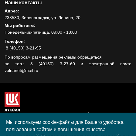
Наши контакты
Адрес:
238530, Зеленоградск, ул. Ленина, 20
Мы работаем:
Понедельник-пятница, 09:00 - 18:00
Телефон:
8 (40150) 3-21-95
По вопросам размещения рекламы обращаться
по тел.: 8 (40150) 3-27-60 и электронной почте
volnanet@mail.ru
Сайт создан при поддержке ООО "ЛУКОЙЛ-КМН" на средства
гранта, полученного в рамках XIII Конкурса социальных и
Мы используем cookie-файлы для Вашего удобства
культурных проектов ПАО "ЛУКОЙЛ" на территории
пользования сайтом и повышения качества
Калининградской области в 2020 году