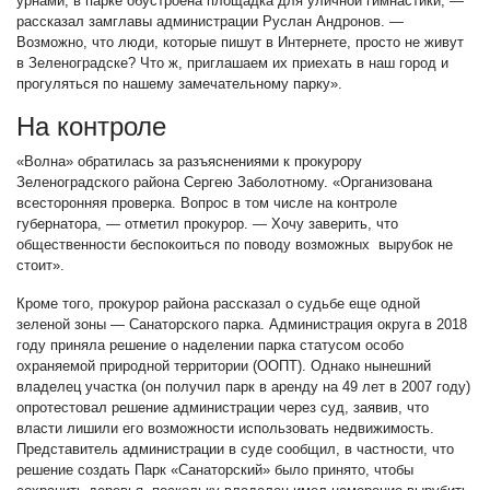
урнами, в парке обустроена площадка для уличной гимнастики, —
рассказал замглавы администрации Руслан Андронов. —
Возможно, что люди, которые пишут в Интернете, просто не живут
в Зеленоградске? Что ж, приглашаем их приехать в наш город и
прогуляться по нашему замечательному парку».
На контроле
«Волна» обратилась за разъяснениями к прокурору
Зеленоградского района Сергею Заболотному. «Организована
всесторонняя проверка. Вопрос в том числе на контроле
губернатора, — отметил прокурор. — Хочу заверить, что
общественности беспокоиться по поводу возможных вырубок не
стоит».
Кроме того, прокурор района рассказал о судьбе еще одной
зеленой зоны — Санаторского парка. Администрация округа в 2018
году приняла решение о наделении парка статусом особо
охраняемой природной территории (ООПТ). Однако нынешний
владелец участка (он получил парк в аренду на 49 лет в 2007 году)
опротестовал решение администрации через суд, заявив, что
власти лишили его возможности использовать недвижимость.
Представитель администрации в суде сообщил, в частности, что
решение создать Парк «Санаторский» было принято, чтобы