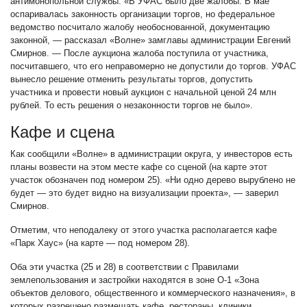
антимонопольной службы. «В УФАС было две жалобы. В мае
оспаривалась законность организации торгов, но федеральное
ведомство посчитало жалобу необоснованной, документацию
законной, — рассказал «Волне» замглавы администрации Евгений
Смирнов. — После аукциона жалоба поступила от участника,
посчитавшего, что его неправомерно не допустили до торгов. УФАС
вынесло решение отменить результаты торгов, допустить
участника и провести новый аукцион с начальной ценой 24 млн
рублей. То есть решения о незаконности торгов не было».
Кафе и сцена
Как сообщили «Волне» в администрации округа, у инвесторов есть
планы возвести на этом месте кафе со сценой (на карте этот
участок обозначен под номером 25). «Ни одно дерево вырублено не
будет — это будет видно на визуализации проекта», — заверил
Смирнов.
Отметим, что неподалеку от этого участка располагается кафе
«Парк Хаус» (на карте — под номером 28).
Оба эти участка (25 и 28) в соответствии с Правилами
землепользования и застройки находятся в зоне О-1 «Зона
объектов делового, общественного и коммерческого назначения», в
которых разрешено размещать кафе, рестораны, клиники,