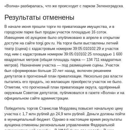
«Волна» разбиралась, что же происходит с парком Зеленоградска.
Результаты отменены
В начале июня прошли торги по приватизации имущества, и в
городском парке был продан участок площадью 16 соток.
Извещение об аукционе было опубликовано в апреле в открытом
доступе на сайте torgi.gov.ru. На торги были выставлены летний
театр (сцена) с кадастровым номером 39:05:010102:29 и участок
под ним с кадастровым номером 39:05:010102:25 площадью 1 600
квадратных метров (общая площадь парка — 134 711 квадратных
метров). Назначение участка — под размещение сцены. Участок
был сформирован больше 10 лет назад, включен решением
депутатов в прогнозный план приватизации. Несколько раз власти
пытались его продать, но желающих приобрести участок не было.
Отметим, что прогнозный план приватизации округа, одобренный
окружным Советом депутатов, публиковался в газете «Волна» и на
официальном сайте администрации.
Победитель торгов Станислав Мордовец повысил начальную цену
участка с 1,7 млн рублей до 24,9 млн рублей. Деньги должны пойти
в муниципальный бюджет. Однако в настоящее время результаты
аукциона отменены региональным управлением Федеральной