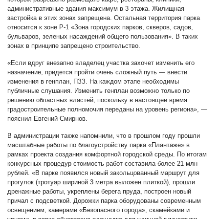
административные здания максимум в 3 этажа. Жилищная
застройка в этих зонах запрещена. Остальная территория парка
относится к зоне Р-1 «Зона городских парков, скверов, садов,
бульваров, зеленых насаждений общего пользования». В таких
зонах в принципе запрещено строительство.
«Если вдруг внезапно владелец участка захочет изменить его
назначение, придется пройти очень сложный путь — внести
изменения в генплан, ПЗЗ. На каждом этапе необходимы
публичные слушания. Изменить генплан возможно только по
решению областных властей, поскольку в настоящее время
градостроительные полномочия переданы на уровень региона», —
пояснил Евгений Смирнов.
В администрации также напомнили, что в прошлом году прошли
масштабные работы по благоустройству парка «Плантаже» в
рамках проекта создания комфортной городской среды. По итогам
конкурсных процедур стоимость работ составила более 21 млн
рублей. «В парке появился новый закольцованный маршрут для
прогулок (тротуар шириной 3 метра выложен плиткой), прошли
дренажные работы, укреплены берега пруда, построен новый
причал с подсветкой. Дорожки парка оборудованы современным
освещением, камерами «Безопасного города», скамейками и