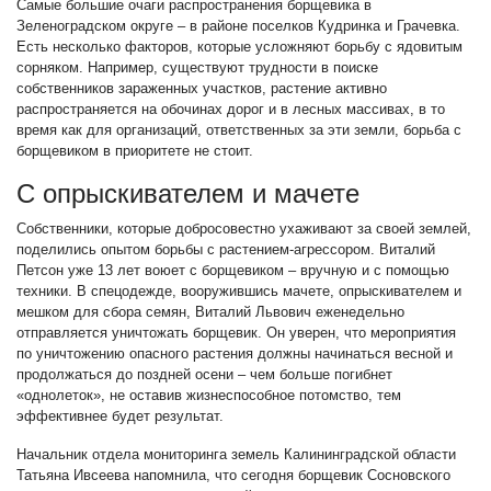
Самые большие очаги распространения борщевика в
Зеленоградском округе – в районе поселков Кудринка и Грачевка.
Есть несколько факторов, которые усложняют борьбу с ядовитым
сорняком. Например, существуют трудности в поиске
собственников зараженных участков, растение активно
распространяется на обочинах дорог и в лесных массивах, в то
время как для организаций, ответственных за эти земли, борьба с
борщевиком в приоритете не стоит.
С опрыскивателем и мачете
Собственники, которые добросовестно ухаживают за своей землей,
поделились опытом борьбы с растением-агрессором. Виталий
Петсон уже 13 лет воюет с борщевиком – вручную и с помощью
техники. В спецодежде, вооружившись мачете, опрыскивателем и
мешком для сбора семян, Виталий Львович еженедельно
отправляется уничтожать борщевик. Он уверен, что мероприятия
по уничтожению опасного растения должны начинаться весной и
продолжаться до поздней осени – чем больше погибнет
«однолеток», не оставив жизнеспособное потомство, тем
эффективнее будет результат.
Начальник отдела мониторинга земель Калининградской области
Татьяна Ивсеева напомнила, что сегодня борщевик Сосновского