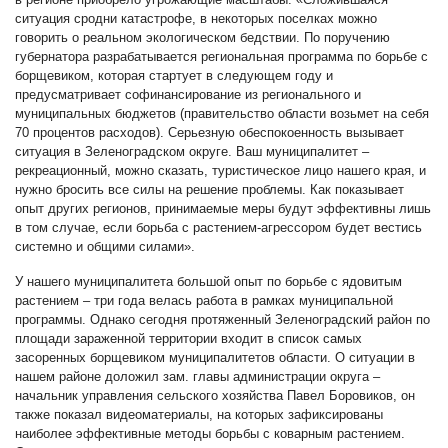
ситуация сродни катастрофе, в некоторых поселках можно
говорить о реальном экологическом бедствии. По поручению
губернатора разрабатывается региональная программа по борьбе с
борщевиком, которая стартует в следующем году и
предусматривает софинансирование из регионального и
муниципальных бюджетов (правительство области возьмет на себя
70 процентов расходов). Серьезную обеспокоенность вызывает
ситуация в Зеленоградском округе. Ваш муниципалитет –
рекреационный, можно сказать, туристическое лицо нашего края, и
нужно бросить все силы на решение проблемы. Как показывает
опыт других регионов, принимаемые меры будут эффективны лишь
в том случае, если борьба с растением-агрессором будет вестись
системно и общими силами».
У нашего муниципалитета большой опыт по борьбе с ядовитым
растением – три года велась работа в рамках муниципальной
программы. Однако сегодня протяженный Зеленоградский район по
площади зараженной территории входит в список самых
засоренных борщевиком муниципалитетов области. О ситуации в
нашем районе доложил зам. главы администрации округа –
начальник управления сельского хозяйства Павел Боровиков, он
также показал видеоматериалы, на которых зафиксированы
наиболее эффективные методы борьбы с коварным растением.