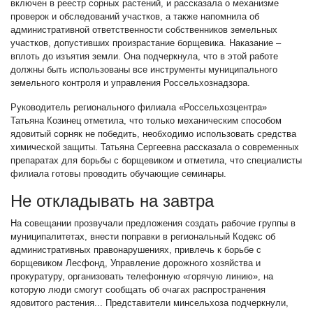
включен в реестр сорных растений, и рассказала о механизме
проверок и обследований участков, а также напомнила об
административной ответственности собственников земельных
участков, допустивших произрастание борщевика. Наказание –
вплоть до изъятия земли. Она подчеркнула, что в этой работе
должны быть использованы все инструменты муниципального
земельного контроля и управления Россельхознадзора.
Руководитель регионального филиала «Россельхозцентра»
Татьяна Козинец отметила, что только механическим способом
ядовитый сорняк не победить, необходимо использовать средства
химической защиты. Татьяна Сергеевна рассказала о современных
препаратах для борьбы с борщевиком и отметила, что специалисты
филиала готовы проводить обучающие семинары.
Не откладывать на завтра
На совещании прозвучали предложения создать рабочие группы в
муниципалитетах, внести поправки в региональный Кодекс об
административных правонарушениях, привлечь к борьбе с
борщевиком Лесфонд, Управление дорожного хозяйства и
прокуратуру, организовать телефонную «горячую линию», на
которую люди смогут сообщать об очагах распространения
ядовитого растения... Представители минсельхоза подчеркнули,