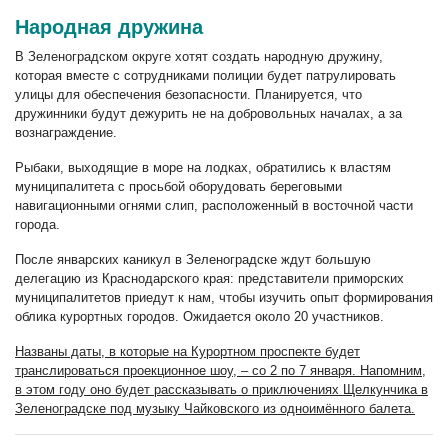
Народная дружина
В Зеленоградском округе хотят создать народную дружину,
которая вместе с сотрудниками полиции будет патрулировать
улицы для обеспечения безопасности. Планируется, что
дружинники будут дежурить не на добровольных началах, а за
вознаграждение.
Рыбаки, выходящие в море на лодках, обратились к властям
муниципалитета с просьбой оборудовать береговыми
навигационными огнями слип, расположенный в восточной части
города.
После январских каникул в Зеленоградске ждут большую
делегацию из Краснодарского края: представители приморских
муниципалитетов приедут к нам, чтобы изучить опыт формирования
облика курортных городов. Ожидается около 20 участников.
Названы даты, в которые на Курортном проспекте будет
транслироваться проекционное шоу, – со 2 по 7 января. Напомним,
в этом году оно будет рассказывать о приключениях Щелкунчика в
Зеленоградске под музыку Чайковского из одноимённого балета.