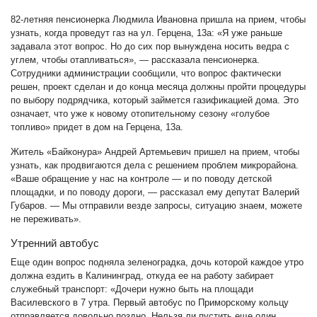
82-летняя пенсионерка Людмила Ивановна пришла на прием, чтобы
узнать, когда проведут газ на ул. Герцена, 13а: «Я уже раньше
задавала этот вопрос. Но до сих пор вынуждена носить ведра с
углем, чтобы отапливаться», — рассказала пенсионерка.
Сотрудники администрации сообщили, что вопрос фактически
решен, проект сделан и до конца месяца должны пройти процедуры
по выбору подрядчика, который займется газификацией дома. Это
означает, что уже к новому отопительному сезону «голубое
топливо» придет в дом на Герцена, 13а.
Житель «Байконура» Андрей Артемьевич пришел на прием, чтобы
узнать, как продвигаются дела с решением проблем микрорайона.
«Ваше обращение у нас на контроле — и по поводу детской
площадки, и по поводу дороги, — рассказал ему депутат Валерий
Губаров. — Мы отправили везде запросы, ситуацию знаем, можете
не переживать».
Утренний автобус
Еще один вопрос подняла зеленоградка, дочь которой каждое утро
должна ездить в Калининград, откуда ее на работу забирает
служебный транспорт: «Дочери нужно быть на площади
Василевского в 7 утра. Первый автобус по Приморскому кольцу
отправляется довольно поздно. Нельзя ли пустить еще один,