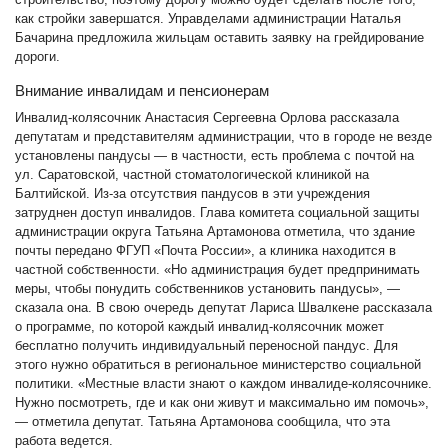
как стройки завершатся. Управделами администрации Наталья
Бачарина предложила жильцам оставить заявку на грейдирование
дороги.
Внимание инвалидам и пенсионерам
Инвалид-колясочник Анастасия Сергеевна Орлова рассказала
депутатам и представителям администрации, что в городе не везде
установлены пандусы — в частности, есть проблема с почтой на
ул. Саратовской, частной стоматологической клиникой на
Балтийской. Из-за отсутствия пандусов в эти учреждения
затруднен доступ инвалидов. Глава комитета социальной защиты
администрации округа Татьяна Артамонова отметила, что здание
почты передано ФГУП «Почта России», а клиника находится в
частной собственности. «Но администрация будет предпринимать
меры, чтобы понудить собственников установить пандусы», —
сказала она. В свою очередь депутат Лариса Швалкене рассказала
о программе, по которой каждый инвалид-колясочник может
бесплатно получить индивидуальный переносной пандус. Для
этого нужно обратиться в региональное министерство социальной
политики. «Местные власти знают о каждом инвалиде-колясочнике.
Нужно посмотреть, где и как они живут и максимально им помочь»,
— отметила депутат. Татьяна Артамонова сообщила, что эта
работа ведется.