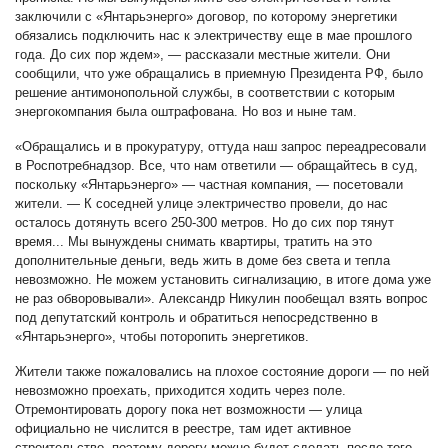
заключили с «Янтарьэнерго» договор, по которому энергетики
обязались подключить нас к электричеству еще в мае прошлого
года. До сих пор ждем», — рассказали местные жители. Они
сообщили, что уже обращались в приемную Президента РФ, было
решение антимонопольной службы, в соответствии с которым
энергокомпания была оштрафована. Но воз и ныне там.
«Обращались и в прокуратуру, оттуда наш запрос переадресовали
в Роспотребнадзор. Все, что нам ответили — обращайтесь в суд,
поскольку «Янтарьэнерго» — частная компания, — посетовали
жители. — К соседней улице электричество провели, до нас
осталось дотянуть всего 250-300 метров. Но до сих пор тянут
время... Мы вынуждены снимать квартиры, тратить на это
дополнительные деньги, ведь жить в доме без света и тепла
невозможно. Не можем установить сигнализацию, в итоге дома уже
не раз обворовывали». Александр Никулин пообещал взять вопрос
под депутатский контроль и обратиться непосредственно в
«Янтарьэнерго», чтобы поторопить энергетиков.
Жители также пожаловались на плохое состояние дороги — по ней
невозможно проехать, приходится ходить через поле.
Отремонтировать дорогу пока нет возможности — улица
официально не числится в реестре, там идет активное
строительство, поэтому дорогу можно будет сделать после того,