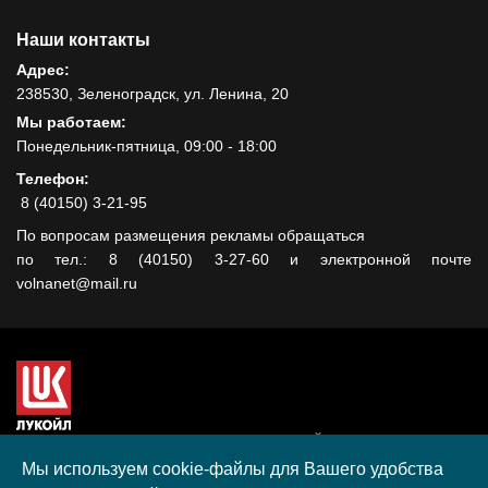
Наши контакты
Адрес:
238530, Зеленоградск, ул. Ленина, 20
Мы работаем:
Понедельник-пятница, 09:00 - 18:00
Телефон:
8 (40150) 3-21-95
По вопросам размещения рекламы обращаться
по тел.: 8 (40150) 3-27-60 и электронной почте
volnanet@mail.ru
Сайт создан при поддержке ООО "ЛУКОЙЛ-КМН" на средства
гранта, полученного в рамках XIII Конкурса социальных и
Мы используем cookie-файлы для Вашего удобства
культурных проектов ПАО "ЛУКОЙЛ" на территории