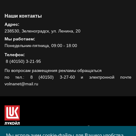
Наши контакты
Адрес:
238530, Зеленоградск, ул. Ленина, 20
Мы работаем:
Понедельник-пятница, 09:00 - 18:00
Телефон:
8 (40150) 3-21-95
По вопросам размещения рекламы обращаться
по тел.: 8 (40150) 3-27-60 и электронной почте
volnanet@mail.ru
Сайт создан при поддержке ООО "ЛУКОЙЛ-КМН" на средства
гранта, полученного в рамках XIII Конкурса социальных и
Мы используем cookie-файлы для Вашего удобства