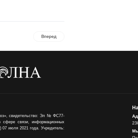
Помощь бойцам
05.08.2026
ВЛАСТЬ
Вперед
«Второй старт» для
ветеранов СВО
05.08.2026
РАЗЪЯСНЯЕМ
Контракт с новой
выплатой
05.08.2026
На
юз», свидетельство: Эл № ФС77-
Ад
в сфере связи, информационных
23
 07 июля 2021 года. Учредитель:
Мы
По