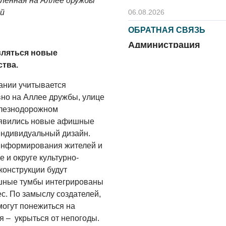
ленная на Аллее дружбы
06.08.2026
й
ОБРАТНАЯ СВЯЗЬ
Администрация
вляться новые
онлайн
тва.
06.08.2026
ании учитывается
ВЛАСТЬ
вно на Аллее дружбы, улице
День памяти и
елезнодорожном
«Симфония
оявились новые афишные
народов»
индивидуальный дизайн.
 информирования жителей и
06.08.2026
 и округе культурно-
ОБЩЕСТВО
онструкции будут
Новый настил на
шные тумбы интегрированы
экотропе
с. По замыслу создателей,
могут понежиться на
05.08.2026
я – укрыться от непогоды.
ОБЩЕСТВО