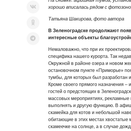
На снимке: афишная тумба, установ
хорошо вписалась рядом с фотозоно
Татьяна Шакирова, фото автора
В Зеленоградске продолжают поя
интересные объекты благоустройс
Немаловажно, что при их проектиров
специфика нашего курорта. Так неда
Окружной в районе озера и новом ж
остановочном пункте «Приморье» п
тумбы, для которых был разработан 
Кроме своего прямого назначения –
гостей о предстоящих в Зеленоградске
массовых мероприятиях, рекламные к
выполнять и другую функцию. В афи
скамейка для котов и небольшой наве
обитающие в этих местах хвостатые 
скамеечке на солнце, а в случае дожд