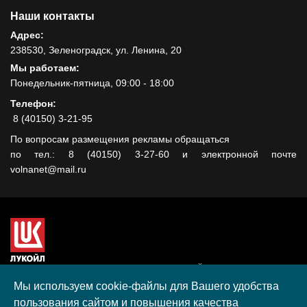
Наши контакты
Адрес:
238530, Зеленоградск, ул. Ленина, 20
Мы работаем:
Понедельник-пятница, 09:00 - 18:00
Телефон:
8 (40150) 3-21-95
По вопросам размещения рекламы обращаться
по тел.: 8 (40150) 3-27-60 и электронной почте
volnanet@mail.ru
Сайт создан при поддержке ООО "ЛУКОЙЛ-КМН" на средства
гранта, полученного в рамках XIII Конкурса социальных и
Мы используем cookie-файлы для Вашего удобства
культурных проектов ПАО "ЛУКОЙЛ" на территории
пользования сайтом и повышения качества