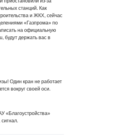
й приостановили из-за
ельных станций. Как
троительства и ЖКХ, сейчас
делениями «Газпрома» по
аписать на официальную
u
, будут держать вас в
зы! Один кран не работает
тся вокруг своей оси.
МАУ «Благоустройства»
 сигнал.