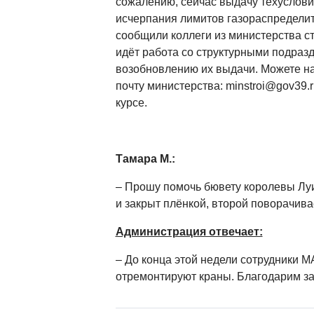
сожалению, сейчас выдачу техуслови
исчерпания лимитов газораспределит
сообщили коллеги из министерства с
идёт работа со структурными подраз
возобновлению их выдачи. Можете н
почту министерства:
minstroi@gov39.r
курсе.
Тамара М.:
– Прошу помочь бювету королевы Луи
и закрыт плёнкой, второй поворачивае
Администрация отвечает:
– До конца этой недели сотрудники 
отремонтируют краны. Благодарим за