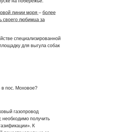
уске на побережье.
Администрация
онлайн
говой линии моря
–
более
06.08.2026
ь своего любимца за
ВЛАСТЬ
День памяти и
ройстве специализированной
«Симфония
площадку для выгула собак
народов»
06.08.2026
ОБЩЕСТВО
Новый настил на
экотропе
 в пос. Моховое?
05.08.2026
лковый газопровод
у, необходимо получить
газификации». К