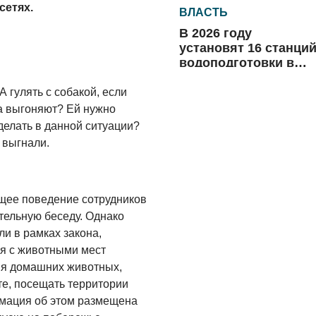
сетях.
ВЛАСТЬ
В 2026 году
установят 16 станци
водоподготовки в
посёлках области
06.08.2026
 гулять с собакой, если
жа выгоняют? Ей нужно
ВЛАСТЬ
 делать в данной ситуации?
Новый учебный год 
 выгнали.
готовность к
отопительному
сезону
06.08.2026
щее поведение сотрудников
РАЗЪЯСНЯЕМ
тельную беседу. Однако
и в рамках закона,
Где хранить
велосипед?
я с животными мест
ия домашних животных,
06.08.2026
е, посещать территории
ОБРАТНАЯ СВЯЗЬ
мация об этом размещена