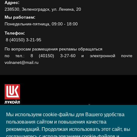
Адрес:
238530, Зеленоградск, ул. Ленина, 20
Мы работаем:
Понедельник-пятница, 09:00 - 18:00
Телефон:
8 (40150) 3-21-95
По вопросам размещения рекламы обращаться
по тел.: 8 (40150) 3-27-60 и электронной почте
volnanet@mail.ru
Сайт создан при поддержке ООО "ЛУКОЙЛ-КМН" на средства
гранта, полученного в рамках XIII Конкурса социальных и
Мы используем cookie-файлы для Вашего удобства
культурных проектов ПАО "ЛУКОЙЛ" на территории
пользования сайтом и повышения качества
Калининградской области в 2020 году
рекомендаций. Продолжая использовать этот сайт, вы
Согласие на обработку персональных данных
соглашаетесь с использованием cookie-файлов и