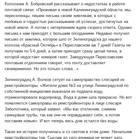
Колхозник А. Бобровский рассказывает о недостатках в работе
почтовой связи: «Проживая в новой Калининградской области, мы,
переселенцы, пишем письма своим землякам, в которых с
любовью и гордостью рассказываем об успехах, достигнутых на
новой земле. А потом с нетерпением ждём скорого ответа. Однако
письма к нам приходят с большим опозданием. Недавно получил
письмо от земляка, которое шло от Зеленоградска до нашего
колхоза «Красный Октябрь» в Переславском аж 7 дней! Газеты не
получаем по 5-6 дней, а затем приходит сразу целая пачка, в
которой недостает номеров газет. Заведующая Переславским
почтовым отделением говорит, что почту доставляет
своевременно. Но это только слова...».
Зеленоградец А. Волков сетует на самоуправство слесарей из
ремстройконторы: «Жители дома №3 на улице Ленинградской по
собственной инициативе выкачали из подвала воду,
отремонтировали водопровод. Вода в доме шла прекрасно. Но вот
появляются самоуправы из ремстройконторы в лице слесаря
Заболотника, который заявил: «Мы вас отключим, снимем
свинцовые трубы, так как они не оправдывают себя, а потом
поставим новые». И вот теперь весь дом остался без воды.
Такая же история получилась и со светом в этом доме. Начальник
ремстройконторы тов. Сысоев до сего времени не может дать