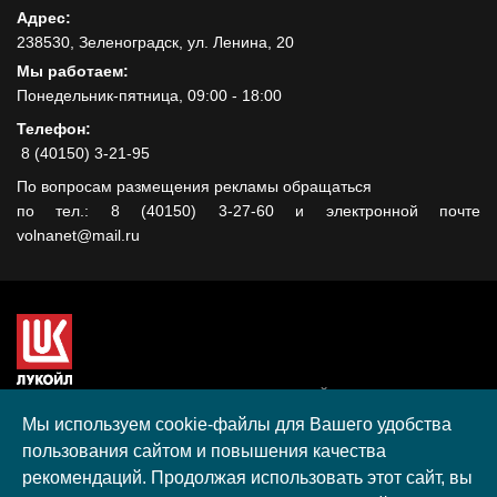
Адрес:
238530, Зеленоградск, ул. Ленина, 20
Мы работаем:
Понедельник-пятница, 09:00 - 18:00
Телефон:
8 (40150) 3-21-95
По вопросам размещения рекламы обращаться
по тел.: 8 (40150) 3-27-60 и электронной почте
volnanet@mail.ru
Сайт создан при поддержке ООО "ЛУКОЙЛ-КМН" на средства
гранта, полученного в рамках XIII Конкурса социальных и
Мы используем cookie-файлы для Вашего удобства
культурных проектов ПАО "ЛУКОЙЛ" на территории
пользования сайтом и повышения качества
Калининградской области в 2020 году
рекомендаций. Продолжая использовать этот сайт, вы
Согласие на обработку персональных данных