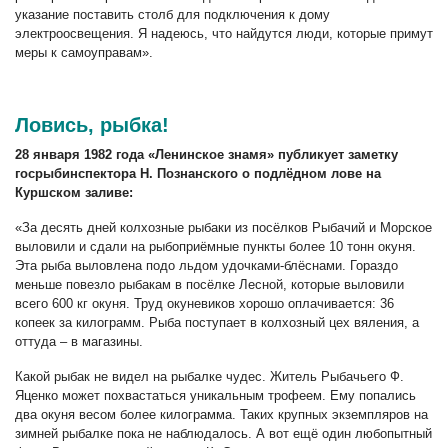
указание поставить столб для подключения к дому
электроосвещения. Я надеюсь, что найдутся люди, которые примут
меры к самоуправам».
Ловись, рыбка!
28 января 1982 года «Ленинское знамя» публикует заметку
госрыбинспектора Н. Познанского о подлёдном лове на
Куршском заливе:
«За десять дней колхозные рыбаки из посёлков Рыбачий и Морское
выловили и сдали на рыбоприёмные пункты более 10 тонн окуня.
Эта рыба выловлена подо льдом удочками-блёснами. Гораздо
меньше повезло рыбакам в посёлке Лесной, которые выловили
всего 600 кг окуня. Труд окуневиков хорошо оплачивается: 36
копеек за килограмм. Рыба поступает в колхозный цех вяления, а
оттуда – в магазины.
Какой рыбак не видел на рыбалке чудес. Житель Рыбачьего Ф.
Яценко может похвастаться уникальным трофеем. Ему попались
два окуня весом более килограмма. Таких крупных экземпляров на
зимней рыбалке пока не наблюдалось. А вот ещё один любопытный