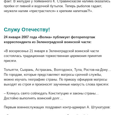
факт. В желудке у пойманного К. Стравинскасом налима оказались
пробки от пивной и водочной бутылок. Теперь рыболов гадает,
неужели налим «пристрастился» к крепким напиткам?!».
Служу Отечеству!
24 января 2007 года «Волна» публикует фоторепортаж
корреспондента из Зеленоградской воинской части:
«В воскресенье 21 января в Зеленоградской воинской части
состоялась традиционная торжественная церемония принятия
присяги.
Тольятти, Сызрань, Астрахань, Волгодонск, Тула, Ростов-на-Дону…
По городам, которые представляют матросы срочной службы,
можно изучать географию страны. По приказу офицеров матросы
выходят из строя и произносят заученные наизусть слова присяги:
– Клянусь свято соблюдать Конституцию и законы страны…
Достойно выполнять воинский долг…
Первым военнослужащих поздравил контр-адмирал А. Штукатуров: