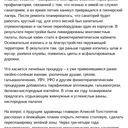
профилактория, связанной с тем, что осенью и зимой он служил
санаторием, а во время летних каникул превращался в пионерский
лагерь. После ремонта планировалось, что санаторий будет
работать круглый год, для этого весной был капитально
отремонтирован и частично переоборудован один из корпусов. В
результате перестройки были ликвидированы многоместные
палаты, больше кабин стало в физиотерапевтическом кабинете.
Основательно взялись и за благоустройство окружающей
территории. В результате там, где раньше годами копились шлак и
мусор, разбили клумбы, появились цветы и асфальтированные
дорожки.
Что касается лечебных процедур – к уже применявшимся ранее
хвойно-солёным ваннам, различным душам, грязям,
гальванолечению, УВЧ, УФО и другим физиотерапевтическим
процедурам добавились парафиновые аппликации, гальваногрязи,
белково-кислородные коктейли. В этом же году планировали
предлагать отдыхающим жемчужные и углекислые ванны,
кислородные палатки.
На вопрос о будущем здравницы главврач Алексей Толстопятов
рассказал о ближайших планах открыть летнюю столовую, сделать
перепланировку зелёной зоны. Через три-четыре года
планировалось провести полную реконструкцию всего санатория: