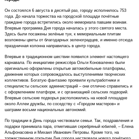
Он состоялся 6 августа в десятый раз, городу исполнилось 753
года. До начала торжества на городской площади почётные
граждане города встретились около мемориала павшим воинам.
Впервые программа Дня города началась у этого святого места.
Здесь были посажены зелёные туи, к мемориальным плитам
возложены цветы от благодарных зеленоградцев, и именно отсюда
праздничная колонна направилась в центр города.
Впервые в традиционном шествии появился элемент настоящего
карнавала. По инициативе режиссёра Ольги Коноваленко были
оригинально оформлены открытые автомобильные платформы,
движение которых сопровождалось выступлениями творческих
коллективов. Богатую фантазию проявили культработники и
специалисты сельских администраций – они отлично справились и
с оформлением платформ, и с организацией сельских подворий.
Впервые сельские подворья расположились на новой площадке
около Аллеи дружбы, по соседству с «Городом мастеров» и
шатрами восьми национальных автономий.
По традиции в День города чествовали семьи. Так, поздравления и
подарки принимала пара, отметившая серебряный юбилей, – Елена
Альфонасовна и Михаил Иванович Петровы. Кроме того, на
торжественном открытии Дня города чествовали нового почётного