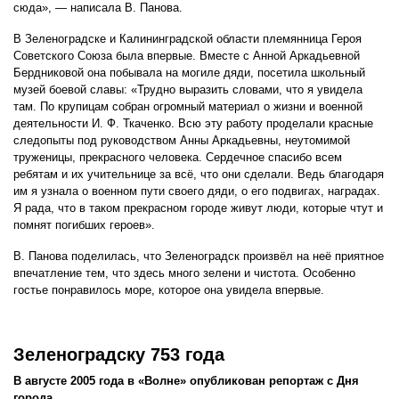
сюда», — написала В. Панова.
В Зеленоградске и Калининградской области племянница Героя
Советского Союза была впервые. Вместе с Анной Аркадьевной
Бердниковой она побывала на могиле дяди, посетила школьный
музей боевой славы: «Трудно выразить словами, что я увидела
там. По крупицам собран огромный материал о жизни и военной
деятельности И. Ф. Ткаченко. Всю эту работу проделали красные
следопыты под руководством Анны Аркадьевны, неутомимой
труженицы, прекрасного человека. Сердечное спасибо всем
ребятам и их учительнице за всё, что они сделали. Ведь благодаря
им я узнала о военном пути своего дяди, о его подвигах, наградах.
Я рада, что в таком прекрасном городе живут люди, которые чтут и
помнят погибших героев».
В. Панова поделилась, что Зеленоградск произвёл на неё приятное
впечатление тем, что здесь много зелени и чистота. Особенно
гостье понравилось море, которое она увидела впервые.
Зеленоградску 753 года
В августе 2005 года в «Волне» опубликован репортаж с Дня
города.