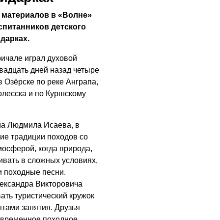
з материалов в «Волне»
спитанников детского
дарках.
ричале играл духовой
вадцать дней назад четыре
в Озёрске по реке Анграпа,
олесска и по Куршскому
ма Людмила Исаева, в
ие традиции походов со
осферой, когда природа,
ивать в сложных условиях,
и походные песни.
лександра Викторовича
ать туристический кружок
ятами занятия. Друзья
овременное походное