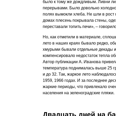
было к тому же дождливым. Ливни л
перерывами. Было довольно холодно
полях вымокли хлеба. Не шли в рост
домах плесень покрывала стены, оде
переставали топить печи», – говорило
Но, как отметили в материале, спло
лето в наших краях бывало редко, о
хмурыми бывали отдельные декады ил
компенсировало недостаток тепла об
Автор публикации А. Иванова привела
температура поднималась выше 25 гр
и до 32. Так, жаркое лето наблюдалос
1959, 1966 годах. И за последнее де
жаркие периоды, что привлекало оче
населения на зеленоградские пляжи.
Двадцать дней на б