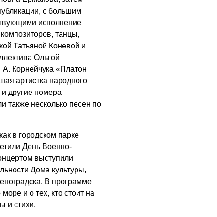
ОБЩЕСТВО
 публикации, с большим
Новый настил на
ствующими исполнение
экотропе
композиторов, танцы,
кой Татьяной Коневой и
05.08.2026
ллектива Ольгой
ОБЩЕСТВО
ы А. Корнейчука «Платон
Помощь бойцам
йшая артистка народного
 и другие номера
05.08.2026
и также несколько песен по
ВЛАСТЬ
«Второй старт» для
 как в городском парке
ветеранов СВО
метили День Военно-
05.08.2026
онцертом выступили
льности Дома культуры,
РАЗЪЯСНЯЕМ
леноградска. В программе
Контракт с новой
море и о тех, кто стоит на
выплатой
ы и стихи.