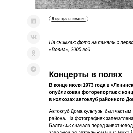
В центре внимания
На снимках: фото на память о перво
«Волна», 2005 год
Концерты в полях
В конце июля 1973 года в «Ленинс
опубликован фоторепортаж с конц
в колхозах автоклуб районного До
Автоклуб Дома культуры был частым 
района. На фотографиях запечатлена
Балтики»: сначала перед животновод
заведующая автоклубом Нина Михайл