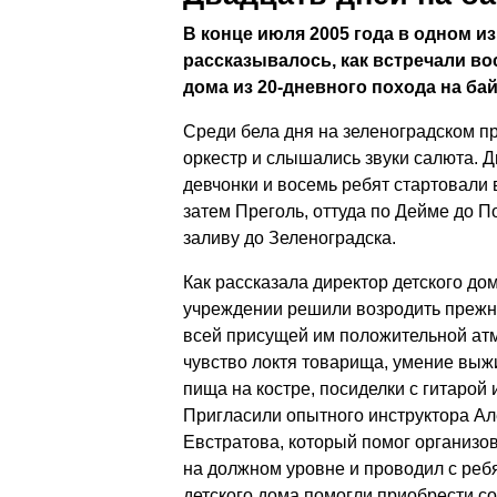
В конце июля 2005 года в одном и
рассказывалось, как встречали во
дома из 20-дневного похода на бай
Среди бела дня на зеленоградском п
оркестр и слышались звуки салюта. Д
девчонки и восемь ребят стартовали 
затем Преголь, оттуда по Дейме до П
заливу до Зеленоградска.
Как рассказала директор детского до
учреждении решили возродить прежн
всей присущей им положительной атм
чувство локтя товарища, умение выж
пища на костре, посиделки с гитарой 
Пригласили опытного инструктора А
Евстратова, который помог организов
на должном уровне и проводил с реб
детского дома помогли приобрести с