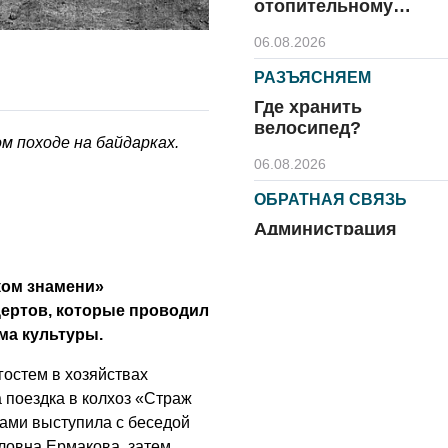
отопительному
сезону
06.08.2026
РАЗЪЯСНЯЕМ
Где хранить
велосипед?
м походе на байдарках.
06.08.2026
ОБРАТНАЯ СВЯЗЬ
Администрация
онлайн
06.08.2026
ком знамени»
ертов, которые проводил
ВЛАСТЬ
ма культуры.
День памяти и
«Симфония
гостем в хозяйствах
народов»
 поездка в колхоз «Страж
ами выступила с беседой
06.08.2026
овна Ермакова, затем