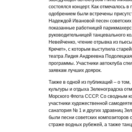
состоялся концерт. Как отмечалось в
одобрением были встречены присут
Надеждой Ивановой песен советских 
показанные работницей парикмахерс
руководительницей танцевального ко
Невейченко, чтение отрывка из пьес
Кречет», с которым выступила старе
театра Лидия Андреевна Подолецкая
программы. Участники автоклуба спел
заявкам лучших доярок.
Также в одной из публикаций – о том,
культуры и отдыха Зеленоградска от
Морского Флота СССР. Со сводным к
участники художественной самодеяте
санатория № 1 и других здравниц Зе
были песни советских композиторов о 
страже водных рубежей, а также танц