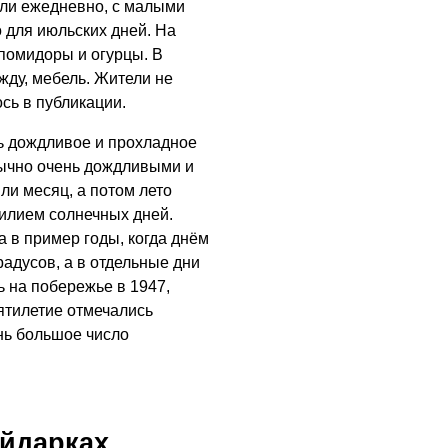
или ежедневно, с малыми
 для июльских дней. На
 помидоры и огурцы. В
жду, мебель. Жители не
сь в публикации.
шь дождливое и прохладное
бычно очень дождливыми и
и месяц, а потом лето
илием солнечных дней.
 в пример годы, когда днём
адусов, а в отдельные дни
ь на побережье в 1947,
сятилетие отмечались
нь большое число
айдарках