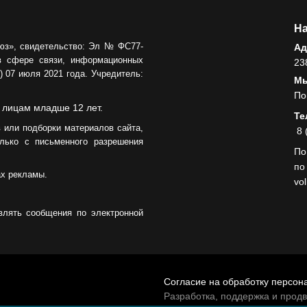
На
юз», свидетельство: Эл № ФС77-
Ад
в сфере связи, информационных
23
 07 июля 2021 года. Учредитель:
Мы
По
 лицам младше 12 лет.
Те
 или подборки материалов сайта,
8 
лько с письменного разрешения
По
по
ах рекламы.
vo
влять сообщения по электронной
Согласие на обработку персон
Разработка, поддержка и прод