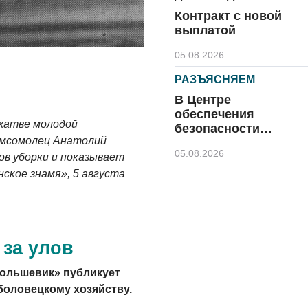
Контракт с новой
выплатой
05.08.2026
РАЗЪЯСНЯЕМ
В Центре
обеспечения
 жатве молодой
безопасности
омсомолец Анатолий
напомнили правила
05.08.2026
безопасного отдыха
ов уборки и показывает
ское знамя», 5 августа
КУЛЬТУРА
Афиша
Зеленоградска
04.08.2026
 за улов
РАЗЪЯСНЯЕМ
большевик» публикует
Борьба с
оловецкому хозяйству.
борщевиком