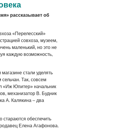
овека
амя» рассказывает об
вхоза «Перелесский»
страцией совхоза, музеем,
чень маленький, но это не
зуя каждую возможность,
 магазине стали уделять
сельчан. Так, совсем
кл «Иж Юпитер» начальник
ов, механизатор В. Будник
ка А. Калякина – два
го стараются обеспечить
продавец Елена Агафонова.