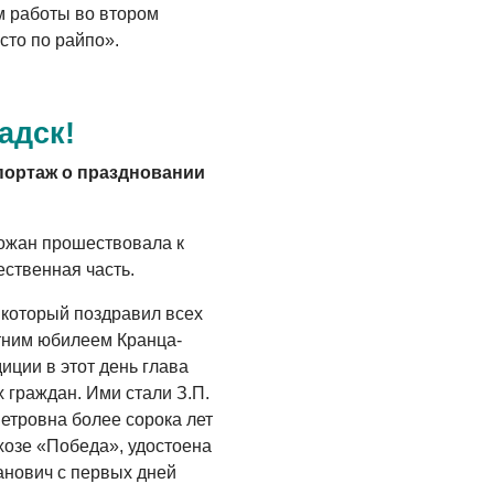
ам работы во втором
сто по райпо».
адск!
портаж о праздновании
ожан прошествовала к
ственная часть.
, который поздравил всех
тним юбилеем Кранца-
иции в этот день глава
 граждан. Ими стали З.П.
етровна более сорока лет
хозе «Победа», удостоена
анович с первых дней