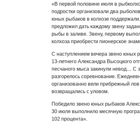
«В первой половине июля в рыбколх
подростки организовали два рыболов
юных рыбаков в колхозе поддержали.
предложил дать каждому звену задан
рыбы в заливе. Звену, первому выпо
колхоза приобрести пионерское знам
С наступлением вечера звено юных 
13-летнего Александра Высоцкого от
песчаного мыса закинули невод… С э
разгорелось соревнование. Ежедневно
организованно вели прибрежный лов
возвращались с уловом.
Победило звено юных рыбаков Алекс
30 июля выполнило месячную програ
102 процента».