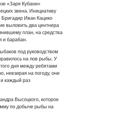
продолжается
озе «Заря Кубани»
ецких звена. Инициативу
04.08.2026
 Бригадир Иван Кацико
СПОРТ
ие выловить два центнера
Программа Дня
лнившему план, на средства
физкультурника
я и барабан.
04.08.2026
рыбаков под руководством
правилось на лов рыбы. У
ЗЕМЛЯКИ
того дня между ребятами
«Мы радовались, так
, невзирая на погоду, они
как видели результат
своего труда»
 и каждый раз
03.08.2026
андра Высоцкого, которое
О ЧЕМ ПИСАЛА ГАЗЕТА
мму по добыче рыбы на
По страницам
архивных газет
03.08.2026