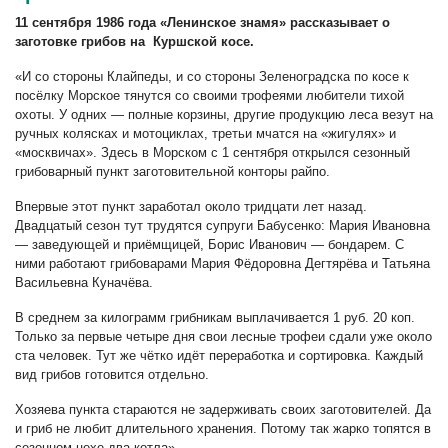
11 сентября 1986 года «Ленинское знамя» рассказывает о
заготовке грибов на Куршской косе.
«И со стороны Клайпеды, и со стороны Зеленоградска по косе к
посёлку Морское тянутся со своими трофеями любители тихой
охоты. У одних — полные корзины, другие продукцию леса везут на
ручных колясках и мотоциклах, третьи мчатся на «жигулях» и
«москвичах». Здесь в Морском с 1 сентября открылся сезонный
грибоварный пункт заготовительной конторы райпо.
Впервые этот пункт заработал около тридцати лет назад.
Двадцатый сезон тут трудятся супруги Бабусенко: Мария Ивановна
— заведующей и приёмщицей, Борис Иванович — бондарем. С
ними работают грибоварами Мария Фёдоровна Дегтярёва и Татьяна
Васильевна Куначёва.
В среднем за килограмм грибникам выплачивается 1 руб. 20 коп.
Только за первые четыре дня свои лесные трофеи сдали уже около
ста человек. Тут же чётко идёт переработка и сортировка. Каждый
вид грибов готовится отдельно.
Хозяева пункта стараются не задерживать своих заготовителей. Да
и гриб не любит длительного хранения. Потому так жарко топятся в
сезонном цехе два котла».