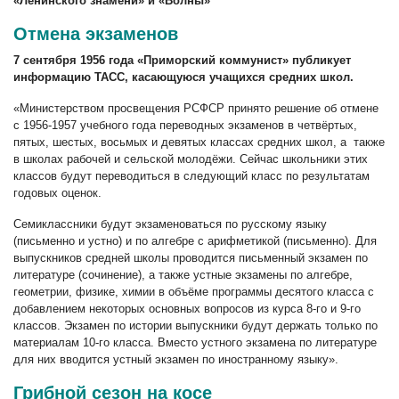
«Ленинского знамени» и «Волны»
Отмена экзаменов
7 сентября 1956 года «Приморский коммунист» публикует
информацию ТАСС, касающуюся учащихся средних школ.
«Министерством просвещения РСФСР принято решение об отмене
с 1956-1957 учебного года переводных экзаменов в четвёртых,
пятых, шестых, восьмых и девятых классах средних школ, а также
в школах рабочей и сельской молодёжи. Сейчас школьники этих
классов будут переводиться в следующий класс по результатам
годовых оценок.
Семиклассники будут экзаменоваться по русскому языку
(письменно и устно) и по алгебре с арифметикой (письменно). Для
выпускников средней школы проводится письменный экзамен по
литературе (сочинение), а также устные экзамены по алгебре,
геометрии, физике, химии в объёме программы десятого класса с
добавлением некоторых основных вопросов из курса 8-го и 9-го
классов. Экзамен по истории выпускники будут держать только по
материалам 10-го класса. Вместо устного экзамена по литературе
для них вводится устный экзамен по иностранному языку».
Грибной сезон на косе