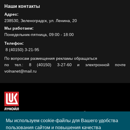
Наши контакты
Адрес:
238530, Зеленоградск, ул. Ленина, 20
Мы работаем:
Понедельник-пятница, 09:00 - 18:00
Телефон:
8 (40150) 3-21-95
По вопросам размещения рекламы обращаться
по тел.: 8 (40150) 3-27-60 и электронной почте
volnanet@mail.ru
Сайт создан при поддержке ООО "ЛУКОЙЛ-КМН" на средства
гранта, полученного в рамках XIII Конкурса социальных и
Мы используем cookie-файлы для Вашего удобства
культурных проектов ПАО "ЛУКОЙЛ" на территории
пользования сайтом и повышения качества