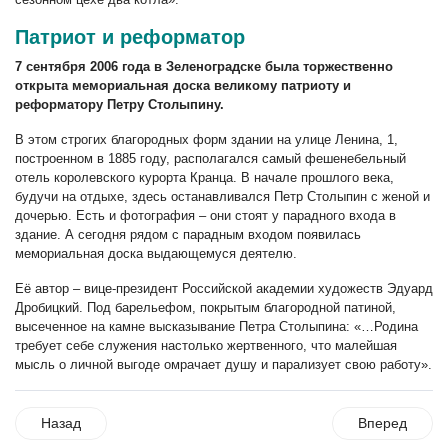
Патриот и реформатор
7 сентября 2006 года в Зеленоградске была торжественно
открыта мемориальная доска великому патриоту и
реформатору Петру Столыпину.
В этом строгих благородных форм здании на улице Ленина, 1,
построенном в 1885 году, располагался самый фешенебельный
отель королевского курорта Кранца. В начале прошлого века,
будучи на отдыхе, здесь останавливался Петр Столыпин с женой и
дочерью. Есть и фотография – они стоят у парадного входа в
здание. А сегодня рядом с парадным входом появилась
мемориальная доска выдающемуся деятелю.
Её автор – вице-президент Российской академии художеств Эдуард
Дробицкий. Под барельефом, покрытым благородной патиной,
высеченное на камне высказывание Петра Столыпина: «…Родина
требует себе служения настолько жертвенного, что малейшая
мысль о личной выгоде омрачает душу и парализует свою работу».
Назад
Вперед