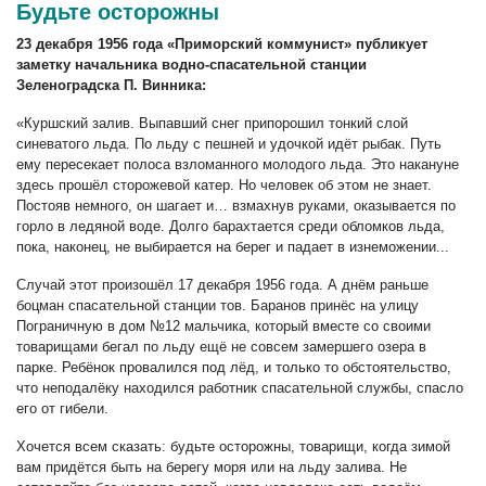
Будьте осторожны
23 декабря 1956 года «Приморский коммунист» публикует
заметку начальника водно-спасательной станции
Зеленоградска П. Винника:
«Куршский залив. Выпавший снег припорошил тонкий слой
синеватого льда. По льду с пешней и удочкой идёт рыбак. Путь
ему пересекает полоса взломанного молодого льда. Это накануне
здесь прошёл сторожевой катер. Но человек об этом не знает.
Постояв немного, он шагает и… взмахнув руками, оказывается по
горло в ледяной воде. Долго барахтается среди обломков льда,
пока, наконец, не выбирается на берег и падает в изнеможении...
Случай этот произошёл 17 декабря 1956 года. А днём раньше
боцман спасательной станции тов. Баранов принёс на улицу
Пограничную в дом №12 мальчика, который вместе со своими
товарищами бегал по льду ещё не совсем замершего озера в
парке. Ребёнок провалился под лёд, и только то обстоятельство,
что неподалёку находился работник спасательной службы, спасло
его от гибели.
Хочется всем сказать: будьте осторожны, товарищи, когда зимой
вам придётся быть на берегу моря или на льду залива. Не