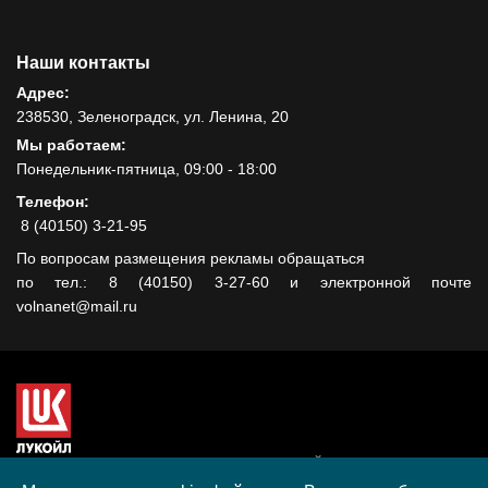
Наши контакты
Адрес:
238530, Зеленоградск, ул. Ленина, 20
Мы работаем:
Понедельник-пятница, 09:00 - 18:00
Телефон:
8 (40150) 3-21-95
По вопросам размещения рекламы обращаться
по тел.: 8 (40150) 3-27-60 и электронной почте
volnanet@mail.ru
Сайт создан при поддержке ООО "ЛУКОЙЛ-КМН" на средства
гранта, полученного в рамках XIII Конкурса социальных и