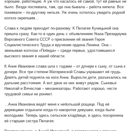
хорошие, работящие. А уж что касалось её самой, тут ей равных не
было. Везде поспевала, там, где она бывала – работа кипела. Все
понимали – по-другому нельзя. Уж очень хотелось увидеть родной
колхоз окрепшим…
Слава к людям приходит по-разному. К Пелагее Куницыной она
пришла сразу. Как-то в один день с объявлением Указа Президиума
Верховного Совета СССР о присвоении ей звания Героя
Социалистического Труда и вручении ордена Ленина. Она –
звеньевая колхоза «Победа» – среди первых, удостоившихся
высокого звания в нашей области.
К Анне Ивановне слава шла с годами – от дочери к сыну, от сына к
дочери. Все три степени Материнской Славы украшают её грудь.
Девять детей подняла на ноги Анна. Выросли дети, разъехались на
дальние расстояния. А вот двое из них живут рядом. Сыновья
Николай и Вячеслав – механизаторы. Работают хорошо, чести
трудовой семьи не роняют.
…Анна Ивановна ведёт меня к небольшой рощице. Под её
деревцами отдыхали когда-то накоротке девушки, когда были
молодыми. Теперь здесь сельское кладбище, и здесь похоронена
её старшая сестра Пелагея.