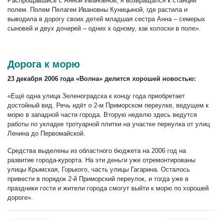
Распрощавшись с Анной Ивановной, я возвращался к станции
полем. Полем Пелагеи Ивановны Куницыной, где растила и
выводила в дорогу своих детей младшая сестра Анна – семерых
сыновей и двух дочерей – одних к одному, как колоски в поле».
Дорога к морю
23 декабря 2006 года «Волна» делится хорошей новостью:
«Ещё одна улица Зеленоградска к концу года приобретает
достойный вид. Речь идёт о 2-м Приморском переулке, ведущем к
морю в западной части города. Вторую неделю здесь ведутся
работы по укладке тротуарной плитки на участке переулка от улиц
Ленина до Первомайской.
Средства выделены из областного бюджета на 2006 год на
развитие города-курорта. На эти деньги уже отремонтированы
улицы Крымская, Горького, часть улицы Гагарина. Осталось
привести в порядок 2-й Приморский переулок, и тогда уже в
праздники гости и жители города смогут выйти к морю по хорошей
дороге».