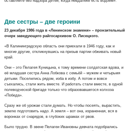
оставляйте без надзора детей, когда невдалеке есть водоём».
Две сестры – две героини
23 декабря 1986 года в «Ленинском знамени» – пронзительный
очерк заведующего райгосархивом О. Лисецкого.
«В Калининградскую область они приехали в 1946 году, как и
многие другие, откликнувшись на призыв партии обживать новый
край.
Они – это Пелагея Куницына, к тому времени солдатская вдова, и
её младшая сестра Анна Лобкова с семьёй – мужем и четырьмя
детьми. Поселились рядом, изба в избу. А потом и вовсе
съехались, стали жить вместе. И работать стали вместе, в одной
полеводческой бригаде только что образовавшегося колхоза
«Победа».
Сразу же об урожае стали думать. Но чтобы посеять, вырастить,
землю подготовить надо. А земля – вот она, израненная, вся в
воронках от снарядов, в глубоких шрамах от рвов.
Было трудно. В звене Пелагеи Ивановны девчата подобрались