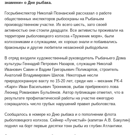
знамени» о Дне рыбака.
Госрыбинспектор Николай Познанский рассказал о работе
общественных инспекторов рыбоохраны на Рыбачьем
производственном участке. Их всего шесть, зато своей
активностью они стоили двадцати. Все активисты проживали на
территории рыболовецкого колхоза «Труженик моря», были
колхозниками и служащими, их хорошо знали и побаивались
браконьеры и другие любители незаконной рыбодобычи.
В отряд входили художественный руководитель Рыбачьего Дома
культуры Геннадий Петрович Назаров, служащие Николай
Иванович Савин и Вадим Григорьевич Поликарпов, строитель
Анатолий Владимирович Шилов. Некоторые несли
природоохранную вахту по 15-20 лет, среди них – механик РК-4
«Карп» Иван Васильевич Тронников, рыбак прибрежного лова
Леонид Романович Бульбянов. Автор публикации отметил, что в
результате профилактической работы на участке ежегодно
сокращалось число грубых нарушений правил рыболовства.
Сообщалось в номере ко Дню рыбака и о пополнении флота
рыболовецкого колхоза. Сейнер «Лучистый» (капитан А.В. Бакулин)
поднял на борт первые десятки тонн рыбы из глубин Атлантики.