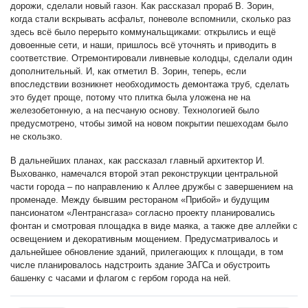
дорожи, сделали новый газон. Как рассказал прораб В. Зорин,
когда стали вскрывать асфальт, поневоле вспомнили, сколько раз
здесь всё было перерыто коммунальщиками: открылись и ещё
довоенные сети, и наши, пришлось всё уточнять и приводить в
соответствие. Отремонтировали ливневые колодцы, сделали один
дополнительный. И, как отметил В. Зорин, теперь, если
впоследствии возникнет необходимость демонтажа труб, сделать
это будет проще, потому что плитка была уложена не на
железобетонную, а на песчаную основу. Технологией было
предусмотрено, чтобы зимой на новом покрытии пешеходам было
не скользко.
В дальнейших планах, как рассказал главный архитектор И.
Выхованко, намечался второй этап реконструкции центральной
части города – по направлению к Аллее дружбы с завершением на
променаде. Между бывшим рестораном «Прибой» и будущим
пансионатом «Лентрансгаза» согласно проекту планировались
фонтан и смотровая площадка в виде маяка, а также две аллейки с
освещением и декоративным мощением. Предусматривалось и
дальнейшее обновление зданий, прилегающих к площади, в том
числе планировалось надстроить здание ЗАГСа и обустроить
башенку с часами и флагом с гербом города на ней.