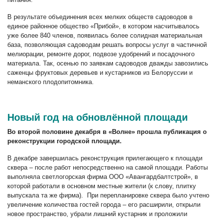
В результате объединения всех мелких обществ садоводов в
единое районное общество «Прибой», в котором насчитывалось
уже более 840 членов, появилась более солидная материальная
база, позволяющая садоводам решать вопросы услуг в частичной
мелиорации, ремонте дорог, подвозе удобрений и посадочного
материала. Так, осенью по заявкам садоводов дважды завозились
саженцы фруктовых деревьев и кустарников из Белоруссии и
неманского плодопитомника.
Новый год на обновлённой площади
Во второй половине декабря в «Волне» прошла публикация о
реконструкции городской площади.
В декабре завершилась реконструкция прилегающего к площади
сквера – после работ непосредственно на самой площади. Работы
выполняла светлогорская фирма ООО «Авангардбалтстрой», в
которой работали в основном местные жители (к слову, плитку
выпускала та же фирма). При перепланировке сквера было учтено
увеличение количества гостей города – его расширили, открыли
новое пространство, убрали лишний кустарник и проложили