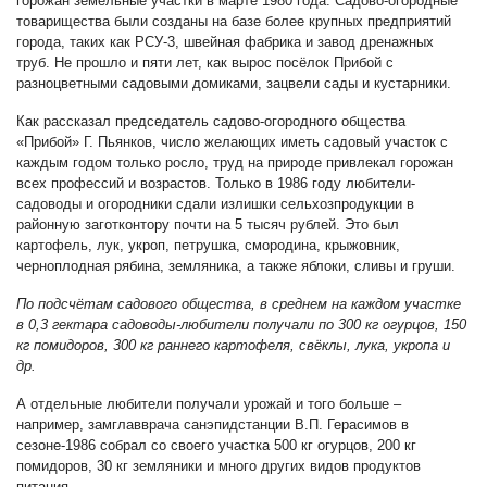
горожан земельные участки в марте 1980 года. Садово-огородные
товарищества были созданы на базе более крупных предприятий
города, таких как РСУ-3, швейная фабрика и завод дренажных
труб. Не прошло и пяти лет, как вырос посёлок Прибой с
разноцветными садовыми домиками, зацвели сады и кустарники.
Как рассказал председатель садово-огородного общества
«Прибой» Г. Пьянков, число желающих иметь садовый участок с
каждым годом только росло, труд на природе привлекал горожан
всех профессий и возрастов. Только в 1986 году любители-
садоводы и огородники сдали излишки сельхозпродукции в
районную заготконтору почти на 5 тысяч рублей. Это был
картофель, лук, укроп, петрушка, смородина, крыжовник,
черноплодная рябина, земляника, а также яблоки, сливы и груши.
По подсчётам садового общества, в среднем на каждом участке
в 0,3 гектара садоводы-любители получали по 300 кг огурцов, 150
кг помидоров, 300 кг раннего картофеля, свёклы, лука, укропа и
др.
А отдельные любители получали урожай и того больше –
например, замглавврача санэпидстанции В.П. Герасимов в
сезоне-1986 собрал со своего участка 500 кг огурцов, 200 кг
помидоров, 30 кг земляники и много других видов продуктов
питания.