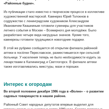
«Районные будни».
Из публикации стало известно о творческом процессе в коллективе
художественной мастерской. Камнерез Юрий Толокнов в
содружестве с ленинградским художником Александром
Ивановичем Квашниным готовили сувениры для участников
летнего события в Москве – Всемирного дня молодёжи. Было
разработано четыре вида нагрудных значков. Кроме того,
камнерезы готовили трудящимся новогодние подарки.
В этой же рубрике сообщается об открытии филиала районной
аптеки в посёлке Переславское, разместившегося при сельской
больнице. У населения теперь не было необходимости ездить за
лекарствами в Калининград и Светлогорск. В филиале аптеки
также изготавливались микстуры, мази и порошки.
Интерес к огородам
Во второй половине декабря 1986 года в «Волне»
–
о развитии
садовых товариществ в нашем районе.
Районный Совет народных депутатов впервые выделил для