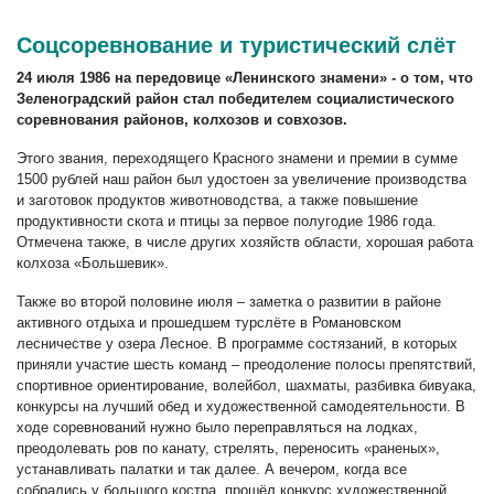
Соцсоревнование и туристический слёт
24 июля 1986 на передовице «Ленинского знамени» - о том, что
Зеленоградский район стал победителем социалистического
соревнования районов, колхозов и совхозов.
Этого звания, переходящего Красного знамени и премии в сумме
1500 рублей наш район был удостоен за увеличение производства
и заготовок продуктов животноводства, а также повышение
продуктивности скота и птицы за первое полугодие 1986 года.
Отмечена также, в числе других хозяйств области, хорошая работа
колхоза «Большевик».
Также во второй половине июля – заметка о развитии в районе
активного отдыха и прошедшем турслёте в Романовском
лесничестве у озера Лесное. В программе состязаний, в которых
приняли участие шесть команд – преодоление полосы препятствий,
спортивное ориентирование, волейбол, шахматы, разбивка бивуака,
конкурсы на лучший обед и художественной самодеятельности. В
ходе соревнований нужно было переправляться на лодках,
преодолевать ров по канату, стрелять, переносить «раненых»,
устанавливать палатки и так далее. А вечером, когда все
собрались у большого костра, прошёл конкурс художественной