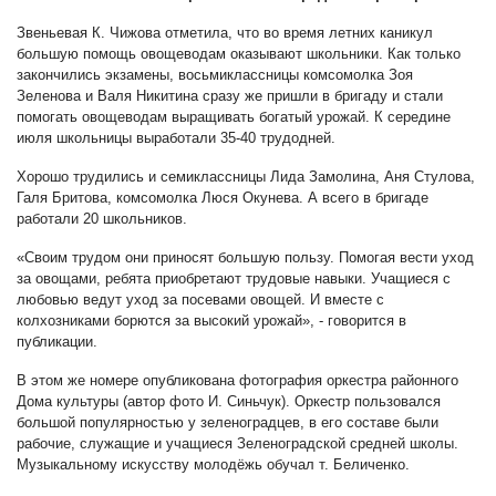
Звеньевая К. Чижова отметила, что во время летних каникул
большую помощь овощеводам оказывают школьники. Как только
закончились экзамены, восьмиклассницы комсомолка Зоя
Зеленова и Валя Никитина сразу же пришли в бригаду и стали
помогать овощеводам выращивать богатый урожай. К середине
июля школьницы выработали 35-40 трудодней.
Хорошо трудились и семиклассницы Лида Замолина, Аня Стулова,
Галя Бритова, комсомолка Люся Окунева. А всего в бригаде
работали 20 школьников.
«Своим трудом они приносят большую пользу. Помогая вести уход
за овощами, ребята приобретают трудовые навыки. Учащиеся с
любовью ведут уход за посевами овощей. И вместе с
колхозниками борются за высокий урожай», - говорится в
публикации.
В этом же номере опубликована фотография оркестра районного
Дома культуры (автор фото И. Синьчук). Оркестр пользовался
большой популярностью у зеленоградцев, в его составе были
рабочие, служащие и учащиеся Зеленоградской средней школы.
Музыкальному искусству молодёжь обучал т. Беличенко.