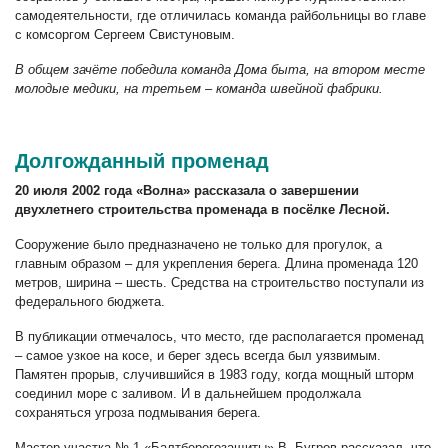
самодеятельности, где отличилась команда райбольницы во главе
с комсоргом Сергеем Свистуновым.
В общем зачёте победила команда Дома быта, на втором месте
молодые медики, на третьем – команда швейной фабрики.
Долгожданный променад
20 июля 2002 года «Волна» рассказала о завершении
двухлетнего строительства променада в посёлке Лесной.
Сооружение было предназначено не только для прогулок, а
главным образом – для укрепления берега. Длина променада 120
метров, ширина – шесть. Средства на строительство поступали из
федерального бюджета.
В публикации отмечалось, что место, где располагается променад
– самое узкое на косе, и берег здесь всегда был уязвимым.
Памятен прорыв, случившийся в 1983 году, когда мощный шторм
соединил море с заливом. И в дальнейшем продолжала
сохраняться угроза подмывания берега.
Мастер участка № 1 «Балтберегозащиты» В. Бугров рассказал, что