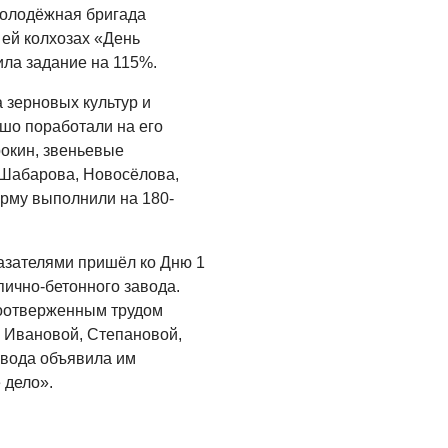
молодёжная бригада
Где хранить
ей колхозах «День
велосипед?
ла задание на 115%.
06.08.2026
 зерновых культур и
ОБРАТНАЯ СВЯЗЬ
ошо поработали на его
Администрация
окин, звеньевые
онлайн
 Шабарова, Новосёлова,
рму выполнили на 180-
06.08.2026
ВЛАСТЬ
зателями пришёл ко Дню 1
День памяти и
пично-бетонного завода.
«Симфония
народов»
оотверженным трудом
 Ивановой, Степановой,
06.08.2026
авода объявила им
ОБЩЕСТВО
 дело».
Новый настил на
экотропе