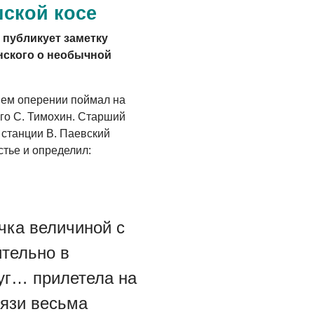
шской косе
05.08.2026
 публикует заметку
нского о необычной
нем оперении поймал на
го С. Тимохин. Старший
 станции В. Паевский
тье и определил:
чка величиной с
тельно в
уг… прилетела на
вязи весьма