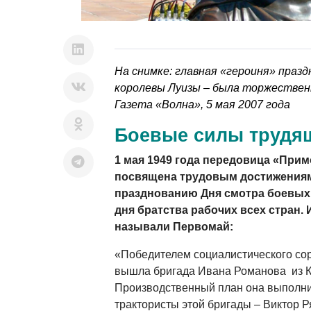
На снимке: г
лавная «героиня» празд
королевы Луизы
–
была торжественн
Газета «Волна», 5 мая 2007 года
Боевые силы трудя
1 мая 1949 года передовица «При
посвящена трудовым достижениям
празднованию Дня смотра боевых 
дня братства рабочих всех стран. 
называли Первомай:
«Победителем социалистического сор
вышла бригада Ивана Романова из 
Производственный план она выполни
трактористы этой бригады – Виктор Р