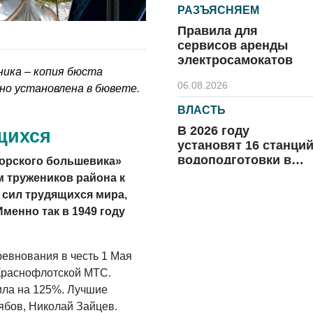
РАЗЪЯСНЯЕМ
Правила для
сервисов аренды
электросамокатов
ника – копия бюста
06.08.2026
о установлена в бювете.
ВЛАСТЬ
В 2026 году
щихся
установят 16 станци
водоподготовки в
морского большевика»
посёлках области
 тружеников района к
06.08.2026
сил трудящихся мира,
ВЛАСТЬ
Именно так в 1949 году
Новый учебный год 
готовность к
евнования в честь 1 Мая
отопительному
Краснофлотской МТС.
сезону
06.08.2026
ла на 125%. Лучшие
ябов, Николай Зайцев.
РАЗЪЯСНЯЕМ