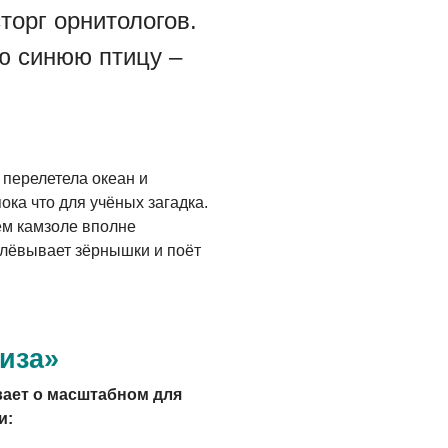
торг орнитологов.
ю синюю птицу –
 перелетела океан и
ока что для учёных загадка.
ем камзоле вполне
клёвывает зёрнышки и поёт
иза»
вает о масштабном для
и: