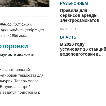
РАЗЪЯСНЯЕМ
Правила для
сервисов аренды
электросамокатов
Фёдор Крутских и
06.08.2026
 производят пробу сыра,
июня 1956 года
ВЛАСТЬ
В 2026 году
оторовки
установят 16 станци
водоподготовки в
ммунист» знакомит
посёлках области
06.08.2026
Красноторовский
ВЛАСТЬ
онтирован термостат для
Новый учебный год 
льтурах. Теперь масло
готовность к
 Вступила в строй
отопительному
 ведётся подготовка к
сезону
06.08.2026
РАЗЪЯСНЯЕМ