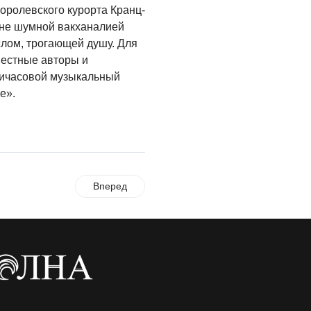
королевского курорта Кранц-
 не шумной вакханалией
лом, трогающей душу. Для
вестные авторы и
тичасовой музыкальный
е».
Вперед