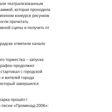
али театрализованным
аммой, которая проходила
ционном конкурсе рисунков
огли прочитать
авной сцены и получить от
градске отметили начало
го торжества – запуска
арафон продолжил
стартовал с городской
й и жителей города
, который завершился
парка прошёл I
й песни «Променад-2006»: