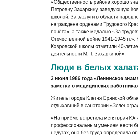
«Общественность района хорошо зна
Петровну Захаркину, заведующую Ко
школой. За заслуги в области народ
награждена орденами Трудового Крас
почёта», а также медалью «За трудов
Отечественной войне 1941-1945 гг.».
Ковровской школы отметили 40-летие
деятельности М.П. Захаркиной».
Люди в белых халат
3 июня 1986 года «Ленинское знам
заметки о медицинских работниках
Житель города Клетня Брянской облас
отдыхавший в санатории «Зеленоград
«На приёме встретила меня врач Юли
профессиональным умением вести бе
недугах, она без труда определила о