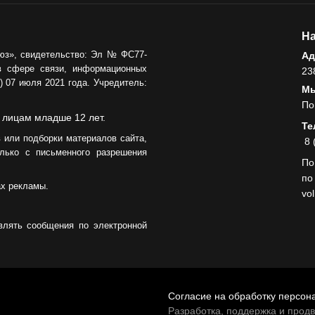
На
юз», свидетельство: Эл № ФС77-
Ад
в сфере связи, информационных
23
 07 июля 2021 года. Учредитель:
Мы
По
 лицам младше 12 лет.
Те
 или подборки материалов сайта,
8 
лько с письменного разрешения
По
по
ах рекламы.
vo
влять сообщения по электронной
Согласие на обработку персон
Разработка, поддержка и прод