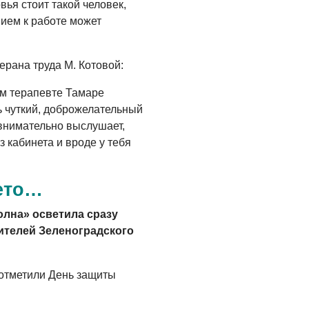
вья стоит такой человек,
05.08.2026
ием к работе может
ерана труда М. Котовой:
ом терапевте Тамаре
 чуткий, доброжелательный
 внимательно выслушает,
 кабинета и вроде у тебя
лето…
олна» осветила сразу
ителей Зеленоградского
 отметили День защиты