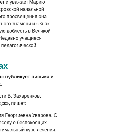
ет и уважает Марию
Где хранить
вровской начальной
велосипед?
ного просвещения она
ного знамени и «Знак
06.08.2026
ую доблесть в Великой
ОБРАТНАЯ СВЯЗЬ
 Недавно учащиеся
Администрация
 педагогической
онлайн
06.08.2026
ах
ВЛАСТЬ
я» публикует письма и
День памяти и
.
«Симфония
народов»
ти В. Захаренков,
ск», пишет:
06.08.2026
ОБЩЕСТВО
я Георгиевна Уварова. С
седу о беспокоящих
Новый настил на
птимальный курс лечения.
экотропе