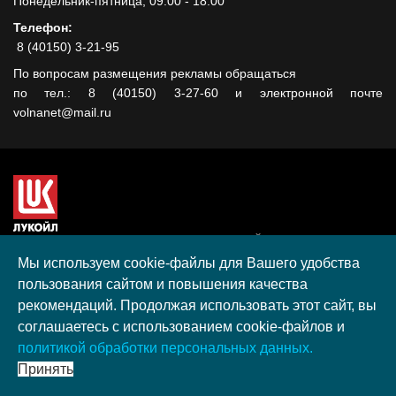
Понедельник-пятница, 09:00 - 18:00
Телефон:
8 (40150) 3-21-95
По вопросам размещения рекламы обращаться
по тел.: 8 (40150) 3-27-60 и электронной почте
volnanet@mail.ru
Сайт создан при поддержке ООО "ЛУКОЙЛ-КМН" на средства
гранта, полученного в рамках XIII Конкурса социальных и
Мы используем cookie-файлы для Вашего удобства
культурных проектов ПАО "ЛУКОЙЛ" на территории
пользования сайтом и повышения качества
Калининградской области в 2020 году
рекомендаций. Продолжая использовать этот сайт, вы
Согласие на обработку персональных данных
соглашаетесь с использованием cookie-файлов и
Разработка, поддержка и продвижение S-Media group
политикой обработки персональных данных.
© 2026 МАУ «Редакция общественно-политической газеты
Принять
«Волна»