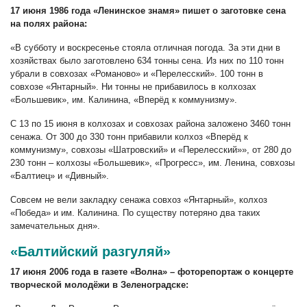
17 июня 1986 года «Ленинское знамя» пишет о заготовке сена
на полях района:
«В субботу и воскресенье стояла отличная погода. За эти дни в
хозяйствах было заготовлено 634 тонны сена. Из них по 110 тонн
убрали в совхозах «Романово» и «Перелесский». 100 тонн в
совхозе «Янтарный». Ни тонны не прибавилось в колхозах
«Большевик», им. Калинина, «Вперёд к коммунизму».
С 13 по 15 июня в колхозах и совхозах района заложено 3460 тонн
сенажа. От 300 до 330 тонн прибавили колхоз «Вперёд к
коммунизму», совхозы «Шатровский» и «Перелесский»», от 280 до
230 тонн – колхозы «Большевик», «Прогресс», им. Ленина, совхозы
«Балтиец» и «Дивный».
Совсем не вели закладку сенажа совхоз «Янтарный», колхоз
«Победа» и им. Калинина. По существу потеряно два таких
замечательных дня».
«Балтийский разгуляй»
17 июня 2006 года в газете «Волна» – фоторепортаж о концерте
творческой молодёжи в Зеленоградске: