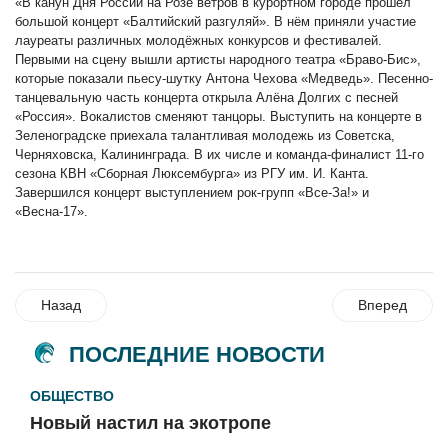
«В канун Дня России на Розе ветров в курортном городе прошёл
большой концерт «Балтийский разгуляй». В нём приняли участие
лауреаты различных молодёжных конкурсов и фестивалей.
Первыми на сцену вышли артисты народного театра «Браво-Бис»,
которые показали пьесу-шутку Антона Чехова «Медведь». Песенно-
танцевальную часть концерта открыла Алёна Долгих с песней
«Россия». Вокалистов сменяют танцоры. Выступить на концерте в
Зеленоградске приехала талантливая молодежь из Советска,
Черняховска, Калининграда. В их числе и команда-финалист 11-го
сезона КВН «Сборная Люксембурга» из РГУ им. И. Канта.
Завершился концерт выступлением рок-групп «Все-За!» и
«Весна-17».
Назад
Вперед
ПОСЛЕДНИЕ НОВОСТИ
ОБЩЕСТВО
Новый настил на экотропе