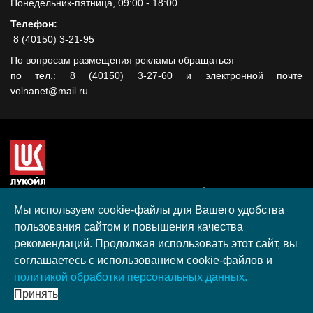
Понедельник-пятница, 09:00 - 18:00
Телефон:
8 (40150) 3-21-95
По вопросам размещения рекламы обращаться
по тел.: 8 (40150) 3-27-60 и электронной почте
volnanet@mail.ru
Сайт создан при поддержке ООО "ЛУКОЙЛ-КМН" на средства
гранта, полученного в рамках XIII Конкурса социальных и
Мы используем cookie-файлы для Вашего удобства
культурных проектов ПАО "ЛУКОЙЛ" на территории
пользования сайтом и повышения качества
Калининградской области в 2020 году
рекомендаций. Продолжая использовать этот сайт, вы
Согласие на обработку персональных данных
соглашаетесь с использованием cookie-файлов и
Разработка, поддержка и продвижение S-Media group
политикой обработки персональных данных.
© 2026 МАУ «Редакция общественно-политической газеты
Принять
«Волна»