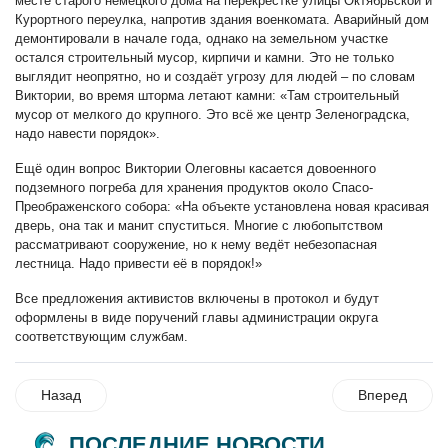
месте старого немецкого дома на перекрёстке улицы Октябрьской и
Курортного переулка, напротив здания военкомата. Аварийный дом
демонтировали в начале года, однако на земельном участке
остался строительный мусор, кирпичи и камни. Это не только
выглядит неопрятно, но и создаёт угрозу для людей – по словам
Виктории, во время шторма летают камни: «Там строительный
мусор от мелкого до крупного. Это всё же центр Зеленоградска,
надо навести порядок».
Ещё один вопрос Виктории Олеговны касается довоенного
подземного погреба для хранения продуктов около Спасо-
Преображенского собора: «На объекте установлена новая красивая
дверь, она так и манит спуститься. Многие с любопытством
рассматривают сооружение, но к нему ведёт небезопасная
лестница. Надо привести её в порядок!»
Все предложения активистов включены в протокол и будут
оформлены в виде поручений главы администрации округа
соответствующим службам.
Назад
Вперед
ПОСЛЕДНИЕ НОВОСТИ