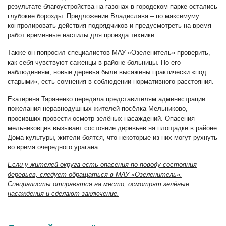
результате благоустройства на газонах в городском парке остались
глубокие борозды. Предложение Владислава – по максимуму
контролировать действия подрядчиков и предусмотреть на время
работ временные настилы для проезда техники.
Также он попросил специалистов МАУ «Озеленитель» проверить,
как себя чувствуют саженцы в районе больницы. По его
наблюдениям, новые деревья были высажены практически «под
старыми», есть сомнения в соблюдении нормативного расстояния.
Екатерина Тараненко передала представителям администрации
пожелания неравнодушных жителей посёлка Мельниково,
просивших провести осмотр зелёных насаждений. Опасения
мельниковцев вызывает состояние деревьев на площадке в районе
Дома культуры, жители боятся, что некоторые из них могут рухнуть
во время очередного урагана.
Если у жителей округа есть опасения по поводу состояния
деревьев, следует обращаться в МАУ «Озеленитель».
Специалисты отправятся на место, осмотрят зелёные
насаждения и сделают заключение.