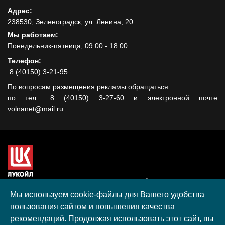
Адрес:
238530, Зеленоградск, ул. Ленина, 20
Мы работаем:
Понедельник-пятница, 09:00 - 18:00
Телефон:
8 (40150) 3-21-95
По вопросам размещения рекламы обращаться
по тел.: 8 (40150) 3-27-60 и электронной почте
volnanet@mail.ru
Сайт создан при поддержке ООО "ЛУКОЙЛ-КМН" на средства
гранта, полученного в рамках XIII Конкурса социальных и
Мы используем cookie-файлы для Вашего удобства
культурных проектов ПАО "ЛУКОЙЛ" на территории
пользования сайтом и повышения качества
Калининградской области в 2020 году
рекомендаций. Продолжая использовать этот сайт, вы
Согласие на обработку персональных данных