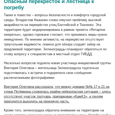
Опасный перекрёсток и лестница к
погребу
Также в повестке – вопросы безопасности и комфорта городской
среды. Владислав Квашнин снова озвучил проблему высокой
аварийности на перекрёстке улиц Балтийской и Ткаченко. Эта
территория будет модернизирована в рамках проекта «Янтарное
ожерелье», однако горожане считают, что принимать меры нужно
немедленно. По мнению активиста, на перекрёстке отсутствует
треугольник видимости, помехи для обзора создаёт забор на
придомовой территории. Зеленоградцы планируют обратиться по
этому вопросу к специалистам в местный отдел ГИБДД.
Несколько вопросов подняла новая участница инициативной группы
Виктория Олеговна – жительница Зеленоградска тщательно
подготовилась к встрече и подкрепила свои сообщения
распечатанными фотографиями.
Виктория Олеговна рассказала, что между домами №№ 17 и 21 на
улице Потёмкина сложилась крайне небезопасная ситуация – здесь
отсутствует участок тротуара, припаркован «КамАЗ», и людям
приходится выходить на проезжую часть.
Кроме того, зеленоградка обратила внимание на территорию на