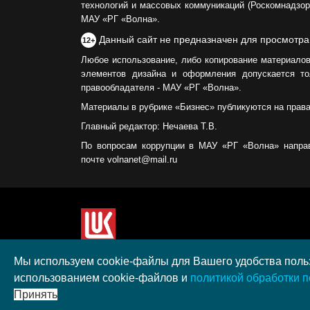
технологий и массовых коммуникаций (Роскомнадзор)
МАУ «РГ «Волна».
Данный сайт не предназначен для просмотра
12+
Любое использование, либо копирование материалов
элементов дизайна и оформления допускается то
правообладателя - МАУ «РГ «Волна».
Материалы в рубрике «Бизнес» публикуются на прав
Главный редактор: Нечаева Т.В.
По вопросам коррупции в МАУ «РГ «Волна» напра
почте volnanet@mail.ru
Сайт создан при поддержке ООО "ЛУКОЙЛ-КМН" н
Мы используем cookie-файлы для Вашего удобства польз
полученного в рамках XIII Конкурса социальных 
использованием cookie-файлов и
политикой обработки 
"ЛУКОЙЛ" на территории Калининградской област
Принять