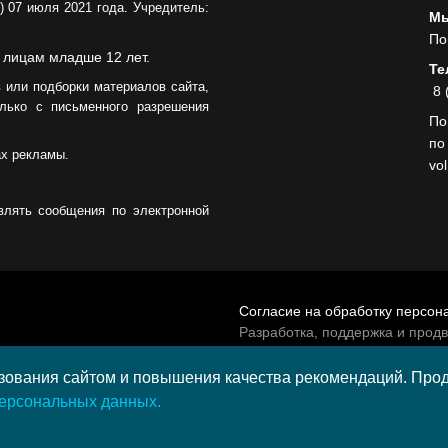
 07 июля 2021 года. Учредитель:
Мы
По
 лицам младше 12 лет.
Те
 или подборки материалов сайта,
8 
лько с письменного разрешения
По
по
ах рекламы.
vo
влять сообщения по электронной
Согласие на обработку персон
Разработка, поддержка и прод
© 2026 МАУ «Редакция общест
а средства гранта,
ования сайтом и повышения качества рекомендаций. Продо
и культурных проектов ПАО
персональных данных.
и в 2020 году