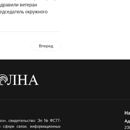
Администрация
оздравили ветеран
онлайн
редседатель окружного
06.08.2026
ВЛАСТЬ
День памяти и
«Симфония
Вперед
народов»
06.08.2026
ОБЩЕСТВО
Новый настил на
экотропе
05.08.2026
На
юз», свидетельство: Эл № ФС77-
Ад
в сфере связи, информационных
23