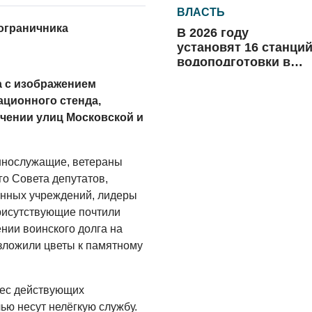
ВЛАСТЬ
пограничника
В 2026 году
установят 16 станци
водоподготовки в
посёлках области
а с изображением
06.08.2026
ационного стенда,
ВЛАСТЬ
ечении улиц Московской и
Новый учебный год 
готовность к
отопительному
ннослужащие, ветераны
сезону
го Совета депутатов,
06.08.2026
енных учреждений, лидеры
РАЗЪЯСНЯЕМ
рисутствующие почтили
нии воинского долга на
Где хранить
велосипед?
зложили цветы к памятному
06.08.2026
рес действующих
ОБРАТНАЯ СВЯЗЬ
ью несут нелёгкую службу.