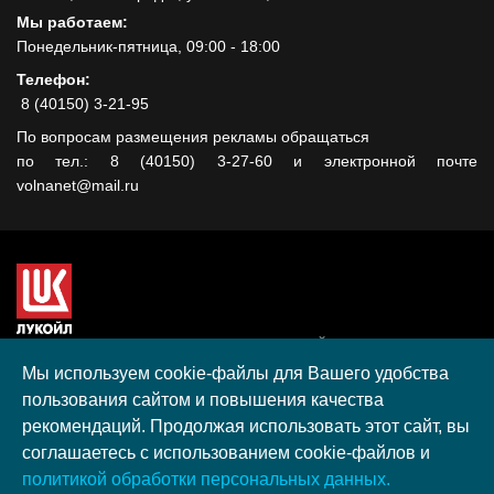
Мы работаем:
Понедельник-пятница, 09:00 - 18:00
Телефон:
8 (40150) 3-21-95
По вопросам размещения рекламы обращаться
по тел.: 8 (40150) 3-27-60 и электронной почте
volnanet@mail.ru
Сайт создан при поддержке ООО "ЛУКОЙЛ-КМН" на средства
гранта, полученного в рамках XIII Конкурса социальных и
Мы используем cookie-файлы для Вашего удобства
культурных проектов ПАО "ЛУКОЙЛ" на территории
пользования сайтом и повышения качества
Калининградской области в 2020 году
рекомендаций. Продолжая использовать этот сайт, вы
Согласие на обработку персональных данных
соглашаетесь с использованием cookie-файлов и
Разработка, поддержка и продвижение S-Media group
политикой обработки персональных данных.
© 2026 МАУ «Редакция общественно-политической газеты