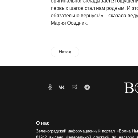
оригинально! Складывается ощущение
первых шагов стал нам родным. И это 
обязательно вернусь!» – сказала ве
Мария Осадник.
Назад
О нас
Зеленоградский информационный портал «Волна Нь
81242 выдано Федеральной службой по надзору 