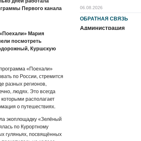
лько дней работала
06.08.2026
ограммы Первого канала
ОБРАТНАЯ СВЯЗЬ
Администрация
 «Поехали» Мария
онлайн
пели посмотреть
06.08.2026
нодорожный, Куршскую
ВЛАСТЬ
День памяти и
епрограмма «Поехали»
«Симфония
овать по России, стремится
народов»
де разных регионов,
06.08.2026
ечно, людях. Это всегда
, которыми располагает
ОБЩЕСТВО
рмация о путешествиях.
Новый настил на
экотропе
ла экоплощадку «Зелёный
лялась по Курортному
05.08.2026
ных гуляньях, посвящённых
ОБЩЕСТВО