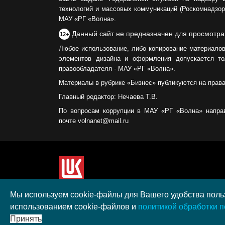
технологий и массовых коммуникаций (Роскомнадзор)
МАУ «РГ «Волна».
Данный сайт не предназначен для просмотра
12+
Любое использование, либо копирование материалов
элементов дизайна и оформления допускается то
правообладателя - МАУ «РГ «Волна».
Материалы в рубрике «Бизнес» публикуются на прав
Главный редактор: Нечаева Т.В.
По вопросам коррупции в МАУ «РГ «Волна» напра
почте volnanet@mail.ru
Сайт создан при поддержке ООО "ЛУКОЙЛ-КМН" н
Мы используем cookie-файлы для Вашего удобства польз
полученного в рамках XIII Конкурса социальных 
использованием cookie-файлов и
политикой обработки 
"ЛУКОЙЛ" на территории Калининградской област
Принять