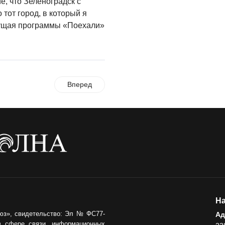
, что Зеленоградск с
тот город, в который я
дущая программы «Поехали»
Вперед
На
юз», свидетельство: Эл № ФС77-
Ад
в сфере связи, информационных