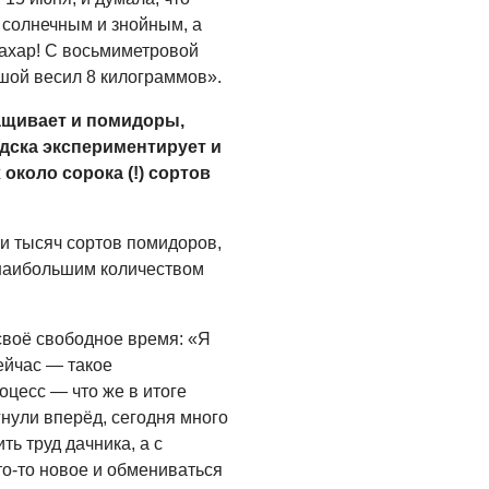
Администрация
 солнечным и знойным, а
онлайн
сахар! С восьмиметровой
06.08.2026
шой весил 8 килограммов».
ВЛАСТЬ
щивает и помидоры,
День памяти и
дска экспериментирует и
«Симфония
около сорока (!) сортов
народов»
06.08.2026
ти тысяч сортов помидоров,
ОБЩЕСТВО
с наибольшим количеством
Новый настил на
экотропе
своё свободное время: «Я
05.08.2026
ейчас — такое
оцесс — что же в итоге
нули вперёд, сегодня много
ть труд дачника, а с
то-то новое и обмениваться