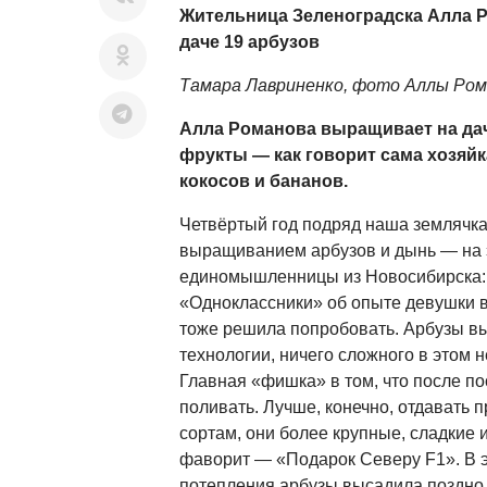
Жительница Зеленоградска Алла 
даче 19 арбузов
Тамара Лавриненко, фото Аллы Ром
Алла Романова выращивает на дач
фрукты — как говорит сама хозяйка
кокосов и бананов.
Четвёртый год подряд наша землячка
выращиванием арбузов и дынь — на 
единомышленницы из Новосибирска: 
«Одноклассники» об опыте девушки 
тоже решила попробовать. Арбузы в
технологии, ничего сложного в этом н
Главная «фишка» в том, что после по
поливать. Лучше, конечно, отдавать
сортам, они более крупные, сладкие 
фаворит — «Подарок Северу F1». В эт
потепления арбузы высадила поздно, 