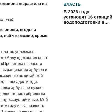
Романова вырастила на
ВЛАСТЬ
В 2026 году
установят 16 станци
ановой
водоподготовки в
посёлках области
е овощи, ягоды и
06.08.2026
, всё что можно, кроме
ВЛАСТЬ
Новый учебный год 
 плотно увлеклась
готовность к
отопительному
это Аллу вдохновил опыт
сезону
«Прочитала в соцсети
06.08.2026
в выращивании арбузов и
ысаживаю по китайской
РАЗЪЯСНЯЕМ
ет, — посадил и жди.
Где хранить
садки арбузы не нужно
велосипед?
 предпочтение гибридным
06.08.2026
и стрессоустойчивые. Мой
ом году из-за позднего
ОБРАТНАЯ СВЯЗЬ
15 июня, и думала, что