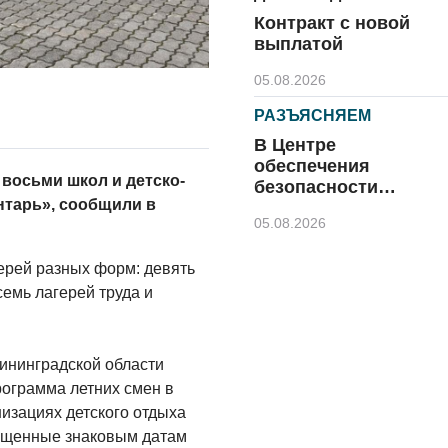
Контракт с новой
выплатой
05.08.2026
РАЗЪЯСНЯЕМ
В Центре
обеспечения
 восьми школ и детско-
безопасности
тарь», сообщили в
напомнили правила
05.08.2026
безопасного отдыха
КУЛЬТУРА
ерей разных форм: девять
Афиша
емь лагерей труда и
Зеленоградска
04.08.2026
лининградской области
РАЗЪЯСНЯЕМ
ограмма летних смен в
Борьба с
низациях детского отдыха
борщевиком
ященные знаковым датам