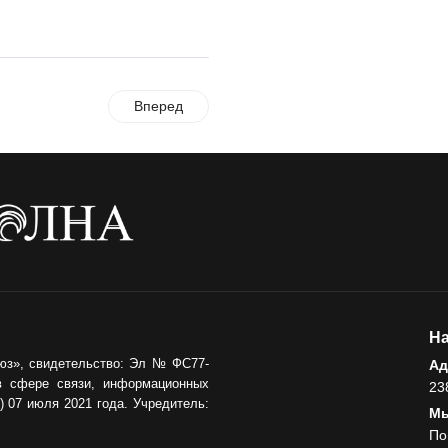
продолжается
04.08.2026
СПОРТ
Программа Дня
Вперед
физкультурника
04.08.2026
ЗЕМЛЯКИ
«Мы радовались, так
как видели результат
своего труда»
03.08.2026
На
О ЧЕМ ПИСАЛА ГАЗЕТА
юз», свидетельство: Эл № ФС77-
Ад
По страницам
в сфере связи, информационных
23
архивных газет
 07 июля 2021 года. Учредитель:
Мы
03.08.2026
По